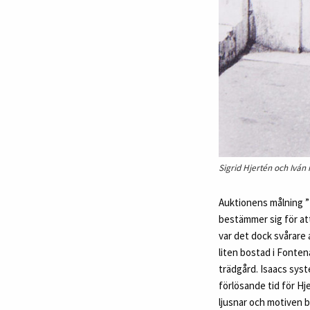
Sigrid Hjertén och Iván 
Auktionens målning ”
bestämmer sig för att
var det dock svårare a
liten bostad i Fonten
trädgård. Isaacs syst
förlösande tid för Hj
ljusnar och motiven b