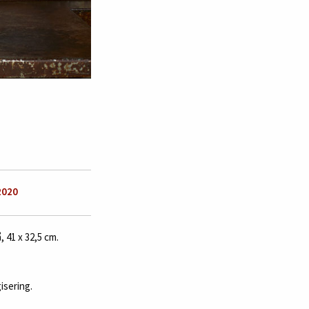
2020
 41 x 32,5 cm.
isering.