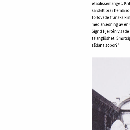
etablissemanget. Krit
särskilt bra i hemland
förlovade franska klim
med anledning av en u
Sigrid Hjertén visade
talanglöshet. Smutsigt
sådana sopor?”.