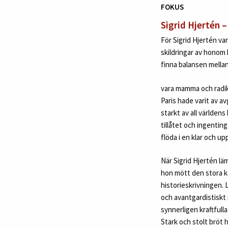
FOKUS
Sigrid Hjertén 
För Sigrid Hjertén va
skildringar av honom 
finna balansen mella
vara mamma och radika
Paris hade varit av 
starkt av all världe
tillåtet och ingenti
flöda i en klar och u
När Sigrid Hjertén lä
hon mött den stora k
historieskrivningen. 
och avantgardistiskt
synnerligen kraftfulla
Stark och stolt bröt 