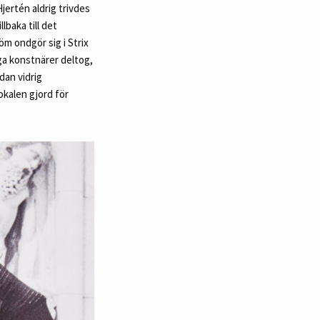
jertén aldrig trivdes
lbaka till det
öm ondgör sig i Strix
iga konstnärer deltog,
dan vidrig
lokalen gjord för