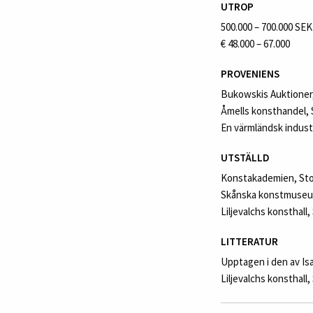
UTROP
500.000 – 700.000 SEK
€ 48.000 – 67.000
PROVENIENS
Bukowskis Auktioner, S
Åmells konsthandel, 
En värmländsk industr
UTSTÄLLD
Konstakademien, Stock
Skånska konstmuseum, 
Liljevalchs konsthall,
LITTERATUR
Upptagen i den av Is
Liljevalchs konsthall,