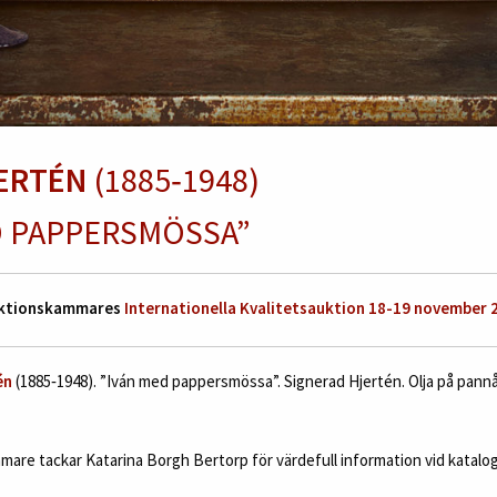
JERTÉN
(1885‑1948)
D PAPPERSMÖSSA”
Auktionskammares
Internationella Kvalitetsauktion 18-19 november 
én
(1885‑1948). ”Iván med pappersmössa”. Signerad Hjertén. Olja på pannå,
are tackar Katarina Borgh Bertorp för värdefull information vid katalog