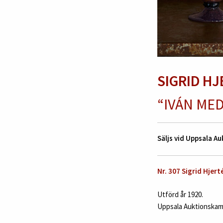
SIGRID H
“IVÁN ME
Säljs vid Uppsala 
Nr. 307 Sigrid Hjert
Utförd år 1920.
Uppsala Auktionskamm