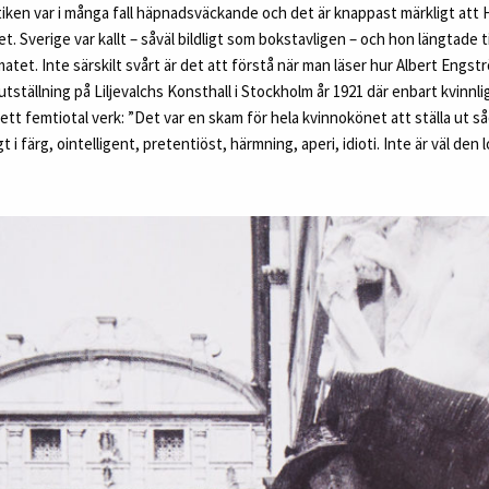
iken var i många fall häpnadsväckande och det är knappast märkligt att H
et. Sverige var kallt – såväl bildligt som bokstavligen – och hon längtade til
atet. Inte särskilt svårt är det att förstå när man läser hur Albert Engstr
tställning på Liljevalchs Konsthall i Stockholm år 1921 där enbart kvinnl
 ett femtiotal verk: ”Det var en skam för hela kvinnokönet att ställa ut så
 i färg, ointelligent, pretentiöst, härmning, aperi, idioti. Inte är väl den 