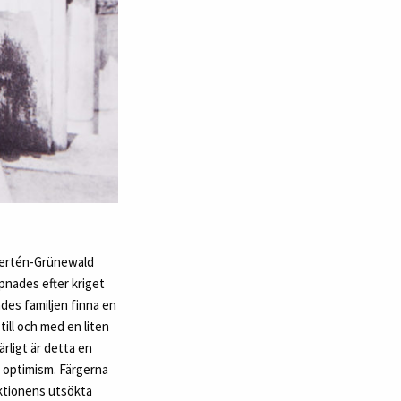
Hjertén-Grünewald
ppnades efter kriget
kades familjen finna en
till och med en liten
rligt är detta en
y optimism. Färgerna
uktionens utsökta