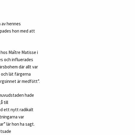
ra av hennes
ampades hon med att
 hos Maître Matisse i
es och influerades
rsbohem där allt var
 och lät färgerna
ärgsinnet är medfött”.
ka huvudstaden hade
 till
d ett nytt radikalt
tningarna var
ar” lär hon ha sagt.
otsade