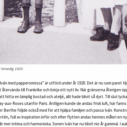
i Venedig 1920.
Iván med pappersmössa” är utförd under år 1920. Det är nu som paret 
 återvända till Frankrike och börja ett nytt liv. När gränserna återigen ö
tt hitta en lämplig bostad och ateljé, allt hade blivit så dyrt. Till slut lyc
ay-aux-Roses utanför Paris. Äntligen kunde de andas frisk luft, här fanns 
er Berthe följde också med för att hjälpa familjen och passa Iván. Konstnä
ertén, full av inspiration inför och efter flytten andas hennes måleri en n
lir mer intima och harmoniska. Sonen Iván har nu blivit nio år gammal. I a