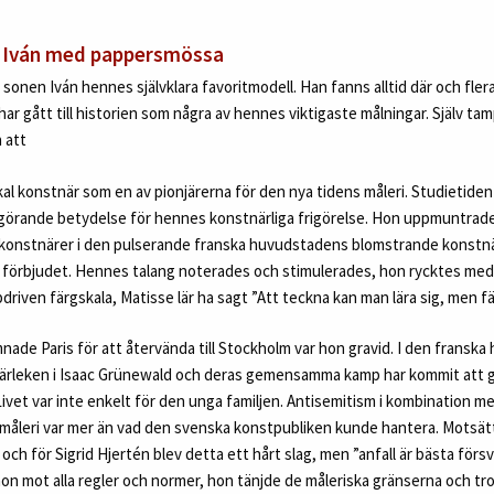
– Iván med pappersmössa
r sonen Iván hennes självklara favoritmodell. Han fanns alltid där och fle
har gått till historien som några av hennes viktigaste målningar. Själv t
n att
l konstnär som en av pionjärerna för den nya tidens måleri. Studietiden
avgörande betydelse för hennes konstnärliga frigörelse. Hon uppmuntrad
ns konstnärer i den pulserande franska huvudstadens blomstrande konstnä
ng förbjudet. Hennes talang noterades och stimulerades, hon rycktes med
ppdriven färgskala, Matisse lär ha sagt ”Att teckna kan man lära sig, men f
mnade Paris för att återvända till Stockholm var hon gravid. I den frans
ärleken i Isaac Grünewald och deras gemensamma kamp har kommit att gå
Livet var inte enkelt för den unga familjen. Antisemitism i kombination me
 måleri var mer än vad den svenska konstpubliken kunde hantera. Motsät
 och för Sigrid Hjertén blev detta ett hårt slag, men ”anfall är bästa försv
hon mot alla regler och normer, hon tänjde de måleriska gränserna och tr