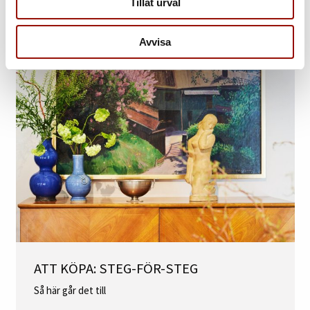
Tillåt urval
Så här går det till
Avvisa
ATT KÖPA: STEG-FÖR-STEG
Så här går det till