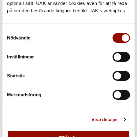
optimalt sätt. UAK använder cookies även för att få reda
på om den besökande tidigare besökt UAK:s webbplats.
Samtyckesval
Nödvändig
Inställningar
Statistik
Marknadsföring
BOKA HEMBESÖK
Har du flera föremål, större objekt eller ett helt hem att
Visa detaljer
gå igenom? Vi gör dagligen hembesök för värdering och
försäljning.