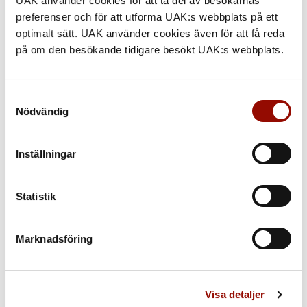
UAK använder cookies för att ta del av besökarnas
preferenser och för att utforma UAK:s webbplats på ett
optimalt sätt. UAK använder cookies även för att få reda
på om den besökande tidigare besökt UAK:s webbplats.
Samtyckesval
Nödvändig
Inställningar
Statistik
Marknadsföring
ONLINEVÄRDERING
Skicka in bilder på dina föremål och få dom värderade av
Visa detaljer
våra experter.