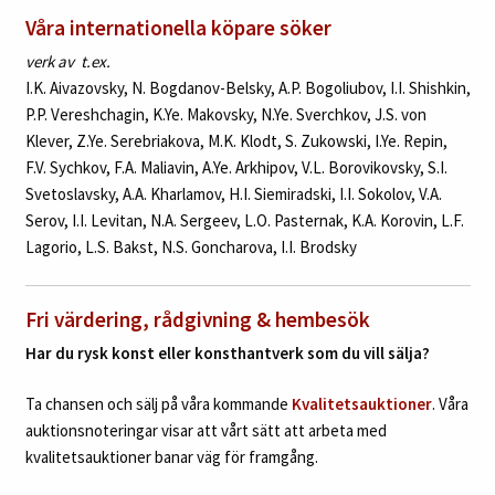
Våra internationella köpare söker
verk av t.ex.
I.K. Aivazovsky, N. Bogdanov-Belsky, A.P. Bogoliubov, I.I. Shishkin,
P.P. Vereshchagin, K.Ye. Makovsky, N.Ye. Sverchkov, J.S. von
Klever, Z.Ye. Serebriakova, M.K. Klodt, S. Zukowski, I.Ye. Repin,
F.V. Sychkov, F.A. Maliavin, A.Ye. Arkhipov, V.L. Borovikovsky, S.I.
Svetoslavsky, A.A. Kharlamov, H.I. Siemiradski, I.I. Sokolov, V.A.
Serov, I.I. Levitan, N.A. Sergeev, L.O. Pasternak, K.A. Korovin, L.F.
Lagorio, L.S. Bakst, N.S. Goncharova, I.I. Brodsky
Fri värdering, rådgivning & hembesök
Har du rysk konst eller konsthantverk som du vill sälja?
Ta chansen och sälj på våra kommande
Kvalitetsauktioner
. Våra
auktionsnoteringar visar att vårt sätt att arbeta med
kvalitetsauktioner banar väg för framgång.