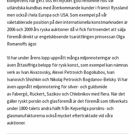
kompetens har gett oss en mycket god renommé hos vår
utländska kundbas med återkommande kunder i främst Ryssland
men också i hela Europa och USA. Som exempel på vår
väletablerade position på den internationella konstmarknaden är
2006 och 2009 års ryska auktioner då vi fick förtroendet att sälja
föremål direkt ur engelskboende tsarättlingen prinsessan Olga
Romanoffs ägor.
Vi har under årens lopp uppnått många miljonnoteringar och
även åttasiffriga belopp för rysk konst, som exempel kan nämnas
verk av Ivan Aivazovsky, Alexei Petrovich Bogoliubov, Ivan
Ivanovich Shishkin och Nikolaj Petrovich Bogdanov-Belsky. Vi har
även uppnått miljonnotering för silver- och guldsmide
av Fabergé, Rückert, Sazikov och Chlebnikov med flera. När det
gäller ryskt porslin och glasföremål är det föremål som tillverkats
under 1800-talets andra hälft från Kejserliga porslins- och
glasmanufakturerna också mycket eftertraktade vid våra
auktioner.