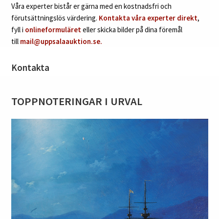
Våra experter bistår er gärna med en kostnadsfri och
förutsättningslös värdering.
Kontakta våra experter direkt
,
fyll i
onlineformuläret
eller skicka bilder på dina föremål
till
mail@uppsalaauktion.se.
Kontakta
TOPPNOTERINGAR I URVAL