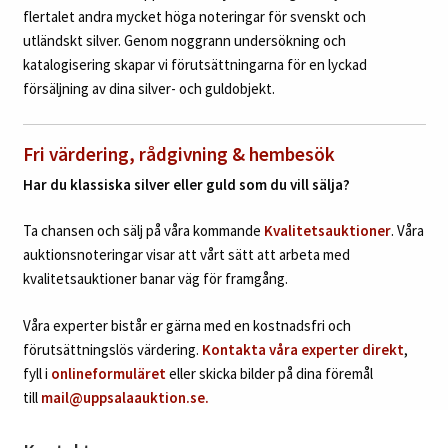
flertalet andra mycket höga noteringar för svenskt och
utländskt silver. Genom noggrann undersökning och
katalogisering skapar vi förutsättningarna för en lyckad
försäljning av dina silver- och guldobjekt.
Fri värdering, rådgivning & hembesök
Har du klassiska silver eller guld som du vill sälja?
Ta chansen och sälj på våra kommande
Kvalitetsauktioner
. Våra
auktionsnoteringar visar att vårt sätt att arbeta med
kvalitetsauktioner banar väg för framgång.
Våra experter bistår er gärna med en kostnadsfri och
förutsättningslös värdering.
Kontakta våra experter direkt
,
fyll i
onlineformuläret
eller skicka bilder på dina föremål
till
mail@uppsalaauktion.se.