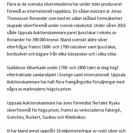
Flera av de svenska silversmederna har under tider producerat
föremål av internationell toppklass. En sådan mästare är Jonas
Thomasson Ronander som med en sällan skådad formsäkerhet
skapade silverföremål under svensk rokokotid. Under våren 2016
sålde Uppsala Auktionskammare paret ljusstakar i rokoko av
Ronander för 390 000 kronor. Bland svenskt äldre silver
efterfrågas främst 1600- och 1700-talssilver samt ljusstakar,
bordssilver och bägare från olika tidsepoker och i olika stilar.
Gulddosor tillverkade under 1700- och 1800-talet är idag högt
eftertraktade samlarobjekt i Sverige samt internationell. Uppsala
Auktionskammare har haft flera framgångsrika försäljningar med
några av marknadens högsta priser.
Uppsala Auktionskammare har även förmedlat flertalet Ryska
silverföremål för höga priser, främst av verkstäderna Fabergé,
Gratchev, Rückert, Sazikov och Khlebnikov.
Vi har bland annat uppnått 16 miljonnoteringar av ryskt silver och