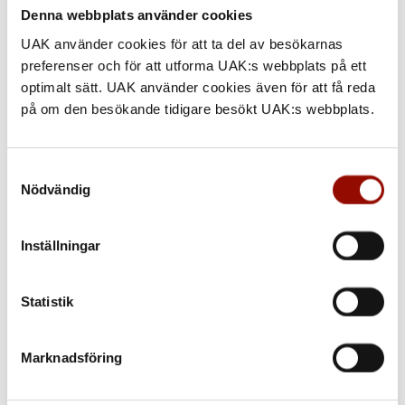
VID AUKTIONEN
Denna webbplats använder cookies
Att bjuda och delta på den nu aktuella auktionen går till så som
UAK använder cookies för att ta del av besökarnas
det brukar. Vi rekommenderar dock alla våra kunder att delta i
preferenser och för att utforma UAK:s webbplats på ett
auktionen genom något av följande alternativ via distans:
optimalt sätt. UAK använder cookies även för att få reda
på om den besökande tidigare besökt UAK:s webbplats.
– Lämna inropsuppdrag på förhand
– Lägga maxbud på förhand via vår hemsida
– Budgivning per telefon
Samtyckesval
Nödvändig
– UAK Livebid (budgivning i realtid via vår hemsida)
Auktionssalen kommer vara öppen under auktionen. Vi uppmanar
Inställningar
dock alla våra kunder att istället använda något av de andra
alternativen för budgivning som sker via distans (se ovan).
Läs
mer om olika sätt att bjuda vid våra Internationella
Statistik
Kvalitetsauktioner här.
Marknadsföring
Alla kan följa slagauktionen i realtid via vår hemsida.