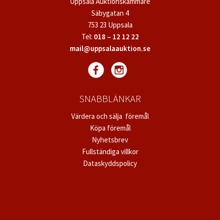
Uppsala Auktionskammare
Säbygatan 4
753 23 Uppsala
Tel:
018 – 12 12 22
mail@uppsalaauktion.se
SNABBLÄNKAR
Värdera och sälja föremål
Köpa föremål
Nyhetsbrev
Fullständiga villkor
Dataskyddspolicy