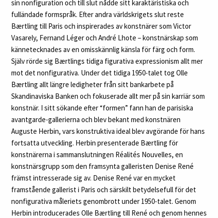
sin nonfiguration och till slut nådde sitt karaktäristiska och
fulländade formspråk. Efter andra världskrigets slut reste
Bærtling till Paris och inspirerades av konstnärer som Victor
Vasarely, Fernand Léger och André Lhote – konstnärskap som
kännetecknades av en omisskännlig känsla för färg och form.
Själv rörde sig Bærtlings tidiga figurativa expressionism allt mer
mot det nonfigurativa. Under det tidiga 1950-talet tog Olle
Bærtling allt längre ledigheter från sitt bankarbete på
Skandinaviska Banken och fokuserade allt mer på sin karriär som
konstnär. I sitt sökande efter “formen” fann han de parisiska
avantgarde-gallerierna och blev bekant med konstnären
Auguste Herbin, vars konstruktiva ideal blev avgörande för hans
fortsatta utveckling. Herbin presenterade Bærtling för
konstnärerna i sammanslutningen Réalités Nouvelles, en
konstnärsgrupp som den framsynta galleristen Denise René
främst intresserade sig av. Denise René var en mycket
framstående gallerist i Paris och särskilt betydelsefull för det
nonfigurativa måleriets genombrott under 1950-talet. Genom
Herbin introducerades Olle Bærtling till René och genom hennes