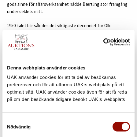
goda sinne för affärsverksamhet nådde Bærtling stor framgång
under seklets mitt.
1950-talet blir således det viktigaste decenniet för Olle
Bærtlings konst. Bærtling börjar nu skapa en helt egen stil där
trianglar och diagonaler blir huvudtemat. När Bærtling väl
försvurit sig åt det nonfigurativa, börjar han “konstruera” tavlor.
Från geometriska grundelement bygger han upp en ny bildvärld
av måttförhållanden, proportioner och syntetiska,
Denna webbplats använder cookies
programmerade färgklanger. År 1952 finner Bærtling sin “öppna
form”, den öppna triangeln med spetsig vinkel som uttrycker
UAK använder cookies för att ta del av besökarnas
hastighet, vilket vi i auktionens målning ser ett tidigt exempel
preferenser och för att utforma UAK:s webbplats på ett
på. I begreppet “den öppna formen” strävade Bærtling efter att
optimalt sätt. UAK använder cookies även för att få reda
avbilda rymd och rörelse genom sina geometriska former som
på om den besökande tidigare besökt UAK:s webbplats.
fortsätter utanför bildens yta, allt som finns i bildytan förs ut i
ramkanten och vidare.
Samtyckesval
Nödvändig
Till skillnad från modernisterna i början av 1900-talet hade Olle
Bærtling inte för avsikt att förändra världen med sin konst. I en