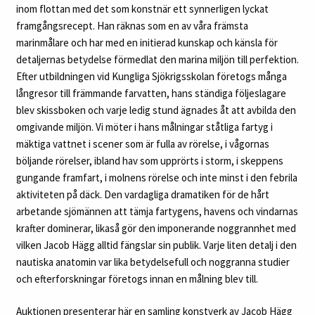
inom flottan med det som konstnär ett synnerligen lyckat
framgångsrecept. Han räknas som en av våra främsta
marinmålare och har med en initierad kunskap och känsla för
detaljernas betydelse förmedlat den marina miljön till perfektion.
Efter utbildningen vid Kungliga Sjökrigsskolan företogs många
långresor till främmande farvatten, hans ständiga följeslagare
blev skissboken och varje ledig stund ägnades åt att avbilda den
omgivande miljön. Vi möter i hans målningar ståtliga fartyg i
mäktiga vattnet i scener som är fulla av rörelse, i vågornas
böljande rörelser, ibland hav som upprörts i storm, i skeppens
gungande framfart, i molnens rörelse och inte minst i den febrila
aktiviteten på däck. Den vardagliga dramatiken för de hårt
arbetande sjömännen att tämja fartygens, havens och vindarnas
krafter dominerar, likaså gör den imponerande noggrannhet med
vilken Jacob Hägg alltid fängslar sin publik. Varje liten detalj i den
nautiska anatomin var lika betydelsefull och noggranna studier
och efterforskningar företogs innan en målning blev till.
Auktionen presenterar här en samling konstverk av Jacob Hägg