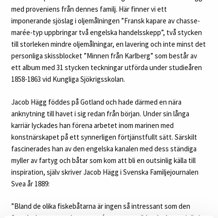
med proveniens från dennes familj. Här finner vi ett
imponerande sjöslag i oljemålningen ”Fransk kapare av chasse-
marée-typ uppbringar två engelska handelsskepp”, två stycken
till storleken mindre oljemålningar, en lavering och inte minst det
personliga skissblocket ”Minnen från Karlberg” som består av
ett album med 31 stycken teckningar utförda under studieåren
1858-1863 vid Kungliga Sjökrigsskolan.
Jacob Hägg föddes på Gotland och hade därmed en nära
anknytning till havet i sig redan från början. Under sin långa
karriär lyckades han förena arbetet inom marinen med
konstnärskapet på ett synnerligen förtjänstfullt sätt. Särskilt
fascinerades han av den engelska kanalen med dess ständiga
myller av fartyg och båtar som kom att bli en outsinlig källa till
inspiration, själv skriver Jacob Hägg i Svenska Familjejournalen
Svea år 1889:
”Bland de olika fiskebåtarna är ingen så intressant som den
franska loggerten chasse marée, som man ibland, ehuru ej riktigt