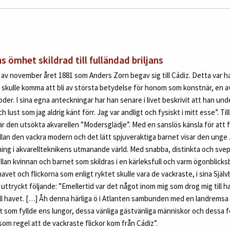
 ömhet skildrad till fulländad briljans
av november året 1881 som Anders Zorn begav sig till Cádiz. Detta var han
 skulle komma att bli av största betydelse för honom som konstnär, en av
der. I sina egna anteckningar har han senare i livet beskrivit att han und
h lust som jag aldrig känt förr. Jag var andligt och fysiskt i mitt esse”. 
är den utsökta akvarellen ”Modersglädje”. Med en sanslös känsla för att 
lan den vackra modern och det lätt spjuveraktiga barnet visar den unge 
ing i akvarellteknikens utmanande värld. Med snabba, distinkta och sv
an kvinnan och barnet som skildras i en kärleksfull och varm ögonblicksbi
avet och flickorna som enligt ryktet skulle vara de vackraste, i sina Själv
ttryckt följande: ”Emellertid var det något inom mig som drog mig till hav
ill havet. […] Åh denna härliga ö i Atlanten sambunden med en landremsa
t som fyllde ens lungor, dessa vänliga gästvänliga människor och dessa 
som regel att de vackraste flickor kom från Cádiz”.