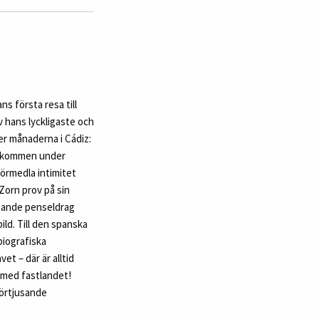
s första resa till
 hans lyckligaste och
er månaderna i Cádiz:
Tillkommen under
förmedla intimitet
Zorn prov på sin
epande penseldrag
ld. Till den spanska
biografiska
et – där är alltid
 med fastlandet!
förtjusande