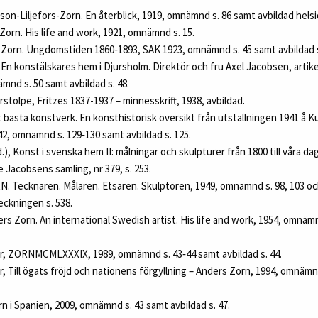
on-Liljefors-Zorn. En återblick, 1919, omnämnd s. 86 samt avbildad helsi
Zorn. His life and work, 1921, omnämnd s. 15.
Zorn. Ungdomstiden 1860‑1893, SAK 1923, omnämnd s. 45 samt avbildad s
En konstälskares hem i Djursholm. Direktör och fru Axel Jacobsen, artike
ämnd s. 50 samt avbildad s. 48.
rstolpe, Fritzes 1837-1937 – minnesskrift, 1938, avbildad.
bästa konstverk. En konsthistorisk översikt från utställningen 1941 å K
42, omnämnd s. 129‑130 samt avbildad s. 125.
.), Konst i svenska hem II: målningar och skulpturer från 1800 till våra dag
 Jacobsens samling, nr 379, s. 253.
 Tecknaren. Målaren. Etsaren. Skulptören, 1949, omnämnd s. 98, 103 och 
eckningen s. 538.
s Zorn. An international Swedish artist. His life and work, 1954, omnämn
, ZORNMCMLXXXIX, 1989, omnämnd s. 43‑44 samt avbildad s. 44.
 Till ögats fröjd och nationens förgyllning – Anders Zorn, 1994, omnämn
 i Spanien, 2009, omnämnd s. 43 samt avbildad s. 47.