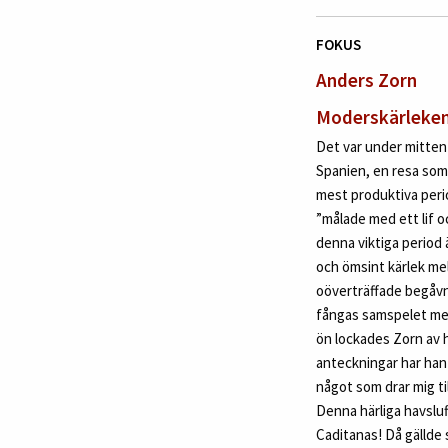
FOKUS
Anders Zorn
Moderskärlekens
Det var under mitten 
Spanien, en resa som
mest produktiva perio
”målade med ett lif oc
denna viktiga period 
och ömsint kärlek mel
oöverträffade begåvn
fångas samspelet mell
ön lockades Zorn av h
anteckningar har han u
något som drar mig t
Denna härliga havsluf
Caditanas! Då gällde 