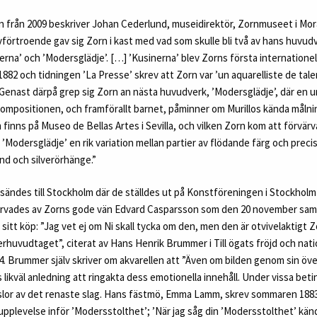
en från 2009 beskriver Johan Cederlund, museidirektör, Zornmuseet i Mor
jälvförtroende gav sig Zorn i kast med vad som skulle bli två av hans huvud
rna’ och ’Modersglädje’. […] ’Kusinerna’ blev Zorns första internatione
882 och tidningen ’La Presse’ skrev att Zorn var ’un aquarelliste de talen
. Genast därpå grep sig Zorn an nästa huvudverk, ’Modersglädje’, där en 
 Kompositionen, och framförallt barnet, påminner om Murillos kända mål
 finns på Museo de Bellas Artes i Sevilla, och vilken Zorn kom att förvärva
 ’Modersglädje’ en rik variation mellan partier av flödande färg och precis
nd och silverörhänge.”
 sändes till Stockholm där de ställdes ut på Konstföreningen i Stockhol
rvades av Zorns gode vän Edvard Casparsson som den 20 november samma å
r sitt köp: ”Jag vet ej om Ni skall tycka om den, men den är otvivelaktigt 
överhuvudtaget”, citerat av Hans Henrik Brummer i Till ögats fröjd och nat
4. Brummer själv skriver om akvarellen att ”Även om bilden genom sin öve
s likväl anledning att ringakta dess emotionella innehåll. Under vissa be
nslor av det renaste slag. Hans fästmö, Emma Lamm, skrev sommaren 1883 
 upplevelse inför ’Modersstolthet’; ’När jag såg din ’Modersstolthet’ kä