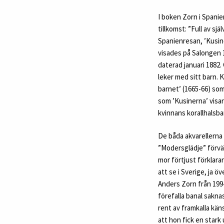
I boken Zorn i Spani
tillkomst: ”Full av s
Spanienresan, ’Kusine
visades på Salongen 1
daterad januari 1882
leker med sitt barn.
barnet’ (1665-66) som
som ’Kusinerna’ visar
kvinnans korallhalsba
De båda akvarellerna
”Modersglädje” förvä
mor förtjust förklara
att se i Sverige, ja 
Anders Zorn från 199
förefalla banal sakna
rent av framkalla kä
att hon fick en stark