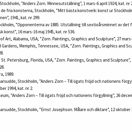
 Stockholm, ”Anders Zorn. Minnesutställning”, 1 mars-6 april 1924, kat. nr 
de fria konsterna, Stockholm, ”Mitt bästa konstverk: konst ur Stockholms
en”, 1941, kat. nr 299.
kholm, ”Opponenterna av 1885. Utställning till sextioårsminnet av det
 konst”, 16 mars-16 maj 1945, kat. nr 536.
Art, Alabama, USA, ”Zorn. Paintings, Graphics and Sculpture”, 27 mars-6 
d Gardens, Memphis, Tennessee, USA, ”Zorn. Paintings, Graphics and Scul
28.
St. Petersburg, Florida, USA, ”Zorn. Paintings, Graphics and Sculpture”
28.
a, 1989.
rsudde, Stockholm, ”Anders Zorn – Till ögats fröjd och nationens förgyll
r 1994, kat. nr 2.
m, ”Anders Zorn – Till ögats fröjd och nationens förgyllning”, 26 dece
rsudde, Stockholm, ”Ernst Josephson. Målare och diktare”, 12 oktober 2