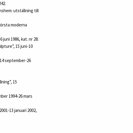
242.
hem: utställning till
 första moderna
juni 1986, kat. nr 28.
pture”, 15 juni-10
, 14 september-26
ning”, 15
mber 1994‑26 mars
001‑13 januari 2002,