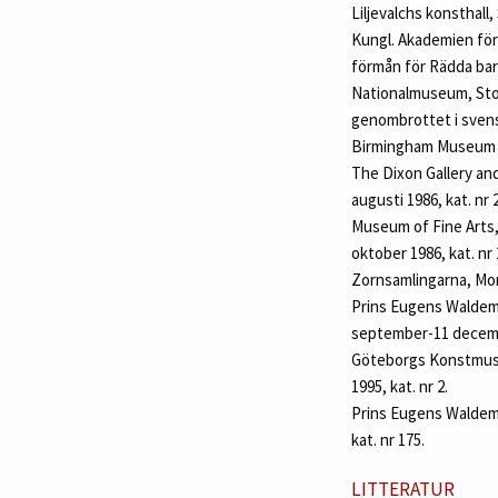
Liljevalchs konsthall,
Kungl. Akademien för 
förmån för Rädda barn
Nationalmuseum, Stoc
genombrottet i svensk
Birmingham Museum of 
The Dixon Gallery an
augusti 1986, kat. nr 
Museum of Fine Arts, 
oktober 1986, kat. nr 
Zornsamlingarna, Mor
Prins Eugens Waldema
september-11 decembe
Göteborgs Konstmuseu
1995, kat. nr 2.
Prins Eugens Waldema
kat. nr 175.
LITTERATUR