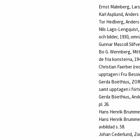
Ernst Malmberg, Larss
Karl Asplund, Anders 
Tor Hedberg, Anders 
Nils Lago-Lengquist, 
och bilder, 1930, omn
Gunnar Mascoll Silfve
Bo G. Wennberg, Mitt 
de fria konsterna, 19
Christian Faerber (red
upptagen i Fru Bessie
Gerda Boëthius, ZORN.
samt upptagen i fört
Gerda Böethius, Ander
pl. 26.
Hans Henrik Brummer
Hans Henrik Brummer,
avbildad s. 58.
Johan Cederlund, Zorn