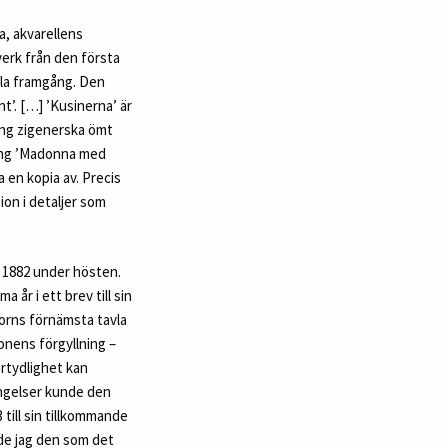
a, akvarellens
verk från den första
lla framgång. Den
t’. […] ’Kusinerna’ är
ung zigenerska ömt
ning ’Madonna med
 en kopia av. Precis
ion i detaljer som
m 1882 under hösten.
r i ett brev till sin
Zorns förnämsta tavla
ionens förgyllning –
rtydlighet kan
tingelser kunde den
till sin tillkommande
nde jag den som det