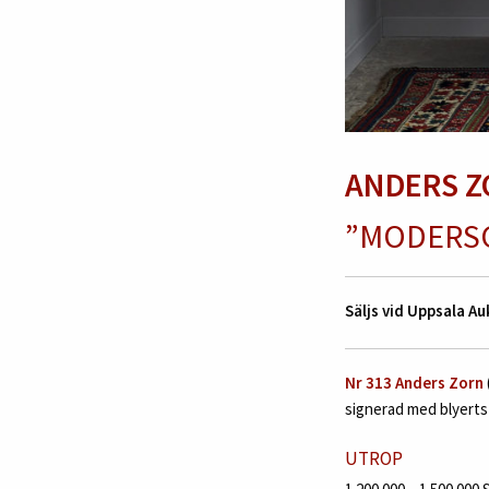
ANDERS 
”MODERS
Säljs vid Uppsala 
N
r 313
Anders Zorn
signerad med blyerts 
UTROP