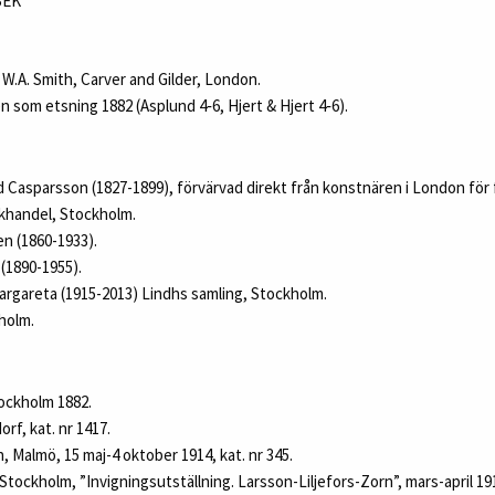
 SEK
 W.A. Smith, Carver and Gilder, London.
 som etsning 1882 (Asplund 4‑6, Hjert & Hjert 4‑6).
 Casparsson (1827-1899), förvärvad direkt från konstnären i London för
khandel, Stockholm.
n (1860-1933).
(1890-1955).
argareta (1915-2013) Lindhs samling, Stockholm.
holm.
ockholm 1882.
rf, kat. nr 1417.
n, Malmö, 15 maj-4 oktober 1914, kat. nr 345.
 Stockholm, ”Invigningsutställning. Larsson-Liljefors-Zorn”, mars-april 1916