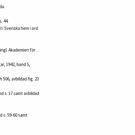
da.
. 44.
l i Svenska hem i ord
ungl. Akademien för
ar, 1942, band 5,
506, avbildad fig. 23
d s. 17 samt avbildad
d s. 59‑60 samt