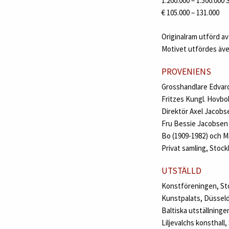
1.200.000 – 1.500.000
€ 105.000 – 131.000
Originalram utförd av
Motivet utfördes även
PROVENIENS
Grosshandlare Edvard
Fritzes Kungl. Hovbo
Direktör Axel Jacobse
Fru Bessie Jacobsen 
Bo (1909-1982) och M
Privat samling, Stock
UTSTÄLLD
Konstföreningen, St
Kunstpalats, Düsseldo
Baltiska utställninge
Liljevalchs konsthall,