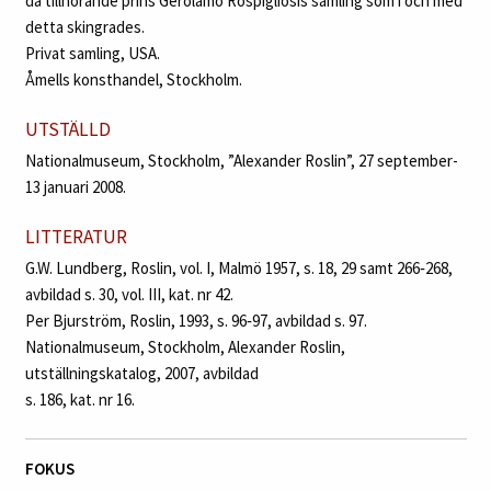
då tillhörande prins Gerolamo Rospigliosis samling som i och med
detta skingrades.
Privat samling, USA.
Åmells konsthandel, Stockholm.
UTSTÄLLD
Nationalmuseum, Stockholm, ”Alexander Roslin”, 27 september-
13 januari 2008.
LITTERATUR
G.W. Lundberg, Roslin, vol. I, Malmö 1957, s. 18, 29 samt 266‑268,
avbildad s. 30, vol. III, kat. nr 42.
Per Bjurström, Roslin, 1993, s. 96‑97, avbildad s. 97.
Nationalmuseum, Stockholm, Alexander Roslin,
utställningskatalog, 2007, avbildad
s. 186, kat. nr 16.
FOKUS