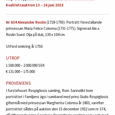
Kvalitetsauktion 13 – 16 juni 2023
N
r 634
Alexander Roslin
(1718‑1793). Porträtt föreställande
prinsessan Maria Felice Colonna (1731‑1771). Signerad Ale.x.
Roslin Sued. Olja på duk, 130 x 104 cm.
Utförd omkring år 1750.
UTROP
1.500.000 – 2.000.000 SEK
€ 131.000 – 175.000
PROVENIENS
I furstehuset Rospigliosis samling, Rom. Sannolikt kom
porträttet i familjens ägo i samband med prins Giulio Rospigliosis
giftermål med prinsessan Margherita Colonna år 1803, varefter
porträttet såldes på auktion den 15 december 1932 som nr 374,