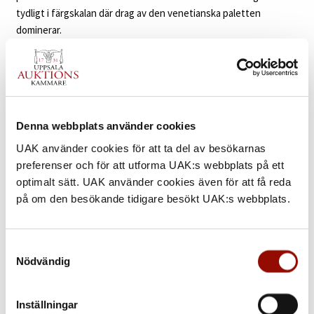
tydligt i färgskalan där drag av den venetianska paletten
dominerar.
Maria Felice Colonna (1731-1771) möter sin betraktare i en
imponerande palatsinteriör iklädd högtidsdräkt och den
hermelinbrämade purpurfärgade manteln visar att hon är en
kvinna från den aristokratiska societeten. Hennes ansikte
Denna webbplats använder cookies
skimrar av ljusa elfenbensvita toner vilka förhöjs av de röda
läpparna och för Roslin så typiskt lätt rosade kinderna. Den
UAK använder cookies för att ta del av besökarnas
vackra klänningen sveper om hennes kropp i böljande
preferenser och för att utforma UAK:s webbplats på ett
veckformationer där det djupt skurna dekolletagets
optimalt sätt. UAK använder cookies även för att få reda
uppstickande spetsbrokade ändock behåller hennes ärbarhet
på om den besökande tidigare besökt UAK:s webbplats.
intakt. Oskulden symboliseras också av de vackra stora
flodpärlorna som pryder såväl klänningen som hennes hals och
öron, pärlor som alltsedan renässansen varit en återkommande
Samtyckesval
Nödvändig
symbol för oskuld. Att Roslin till fulländning bemästrade
stoffmåleriet som skulle göra honom till en så uppskattad och
flitigt anlitad porträttör framstår som mycket tydligt i detta
Inställningar