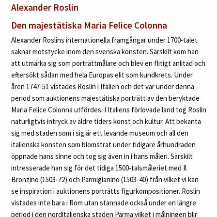
Alexander Roslin
Den majestätiska Maria Felice Colonna
Alexander Roslins internationella framgångar under 1700-talet
saknar motstycke inom den svenska konsten. Särskilt kom han
att utmärka sig som porträttmålare och blev en flitigt anlitad och
eftersökt sådan med hela Europas elit som kundkrets. Under
åren 1747-51 vistades Roslin i Italien och det var under denna
period som auktionens majestätiska porträtt av den beryktade
Maria Felice Colonna utfördes. I Italiens förlovade land tog Roslin
naturligtvis intryck av äldre tiders konst och kultur. Att bekanta
sig med staden som i sig är ett levande museum och all den
italienska konsten som blomstrat under tidigare århundraden
öppnade hans sinne och tog sig även in i hans måleri. Särskilt
intresserade han sig för det tidiga 1500-talsmåleriet med Il
Bronzino (1503-72) och Parmigianino (1503-40) från vilket vi kan
se inspiration i auktionens porträtts figurkompositioner. Roslin
vistades inte bara i Rom utan stannade också under en längre
period i den norditalienska staden Parma vilket i målningen blir