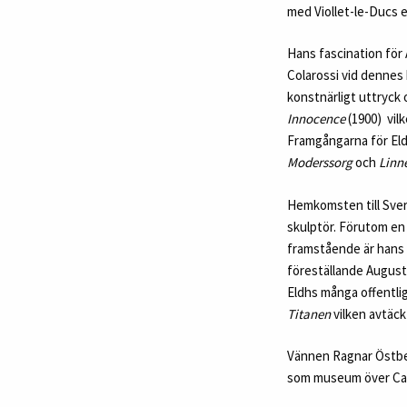
med Viollet-le-Ducs e
Hans fascination för 
Colarossi vid dennes 
konstnärligt uttryck 
Innocence
(1900) vil
Framgångarna för Eldh
Moderssorg
och
Linn
Hemkomsten till Sver
skulptör. Förutom en 
framstående är hans
föreställande August
Eldhs många offentli
Titanen
vilken avtäck
Vännen Ragnar Östberg
som museum över Car