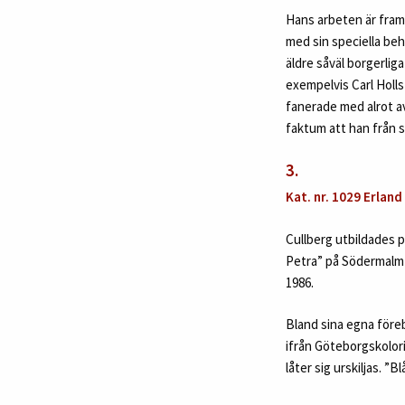
Hans arbeten är fram
med sin speciella beha
äldre såväl borgerlig
exempelvis Carl Holls
fanerade med alrot av
faktum att han från s
3.
Kat. nr. 1029 Erland
Cullberg utbildades 
Petra” på Södermalm
1986.
Bland sina egna före
ifrån Göteborgskoloris
låter sig urskiljas. ”