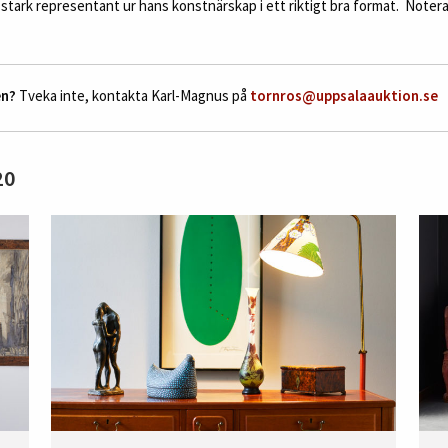
 stark representant ur hans konstnärskap i ett riktigt bra format. Notera
en?
Tveka inte, kontakta Karl-Magnus på
tornros@uppsalaauktion.se
20