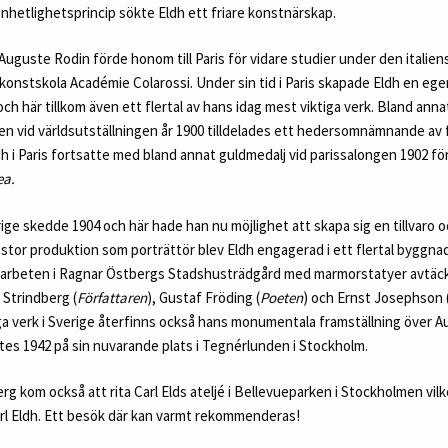
nhetlighetsprincip sökte Eldh ett friare konstnärskap.
Auguste Rodin förde honom till Paris för vidare studier under den italien
konstskola Académie Colarossi. Under sin tid i Paris skapade Eldh en egen
och här tillkom även ett flertal av hans idag mest viktiga verk. Bland ann
ken vid världsutställningen år 1900 tilldelades ett hedersomnämnande av 
 i Paris fortsatte med bland annat guldmedalj vid parissalongen 1902 för
ea.
ige skedde 1904 och här hade han nu möjlighet att skapa sig en tillvaro
stor produktion som porträttör blev Eldh engagerad i ett flertal byggna
 arbeten i Ragnar Östbergs Stadshusträdgård med marmorstatyer avtäc
 Strindberg (
Författaren
), Gustaf Fröding (
Poeten
) och Ernst Josephson 
ga verk i Sverige återfinns också hans monumentala framställning över A
tes 1942 på sin nuvarande plats i Tegnérlunden i Stockholm.
 kom också att rita Carl Elds ateljé i Bellevueparken i Stockholmen vilk
l Eldh. Ett besök där kan varmt rekommenderas!