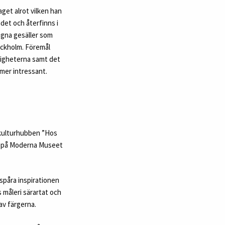
get alrot vilken han
ndet och återfinns i
 egna gesäller som
ockholm. Föremål
ndigheterna samt det
 mer intressant.
 kulturhubben ”Hos
g på Moderna Museet
spåra inspirationen
s måleri särartat och
 av färgerna.