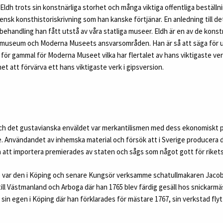
 Eldh trots sin konstnärliga storhet och många viktiga offentliga beställn
vensk konsthistoriskrivning som han kanske förtjänar. En anledning till d
ehandling han fått utstå av våra statliga museer. Eldh är en av de konst
lmuseum och Moderna Museets ansvarsområden. Han är så att säga för 
r gammal för Moderna Museet vilka har flertalet av hans viktigaste verk 
et att förvärva ett hans viktigaste verk i gipsversion.
ch det gustavianska enväldet var merkantilismen med dess ekonomiskt p
. Användandet av inhemska material och försök att i Sverige producera d
a att importera premierades av staten och sågs som något gott för rikets
e var den i Köping och senare Kungsör verksamme schatullmakaren Jacob 
till Västmanland och Arboga där han 1765 blev färdig gesäll hos snickarm
 sin egen i Köping där han förklarades för mästare 1767, sin verkstad flyt