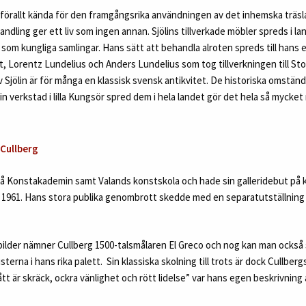
förallt kända för den framgångsrika användningen av det inhemska träsla
ndling ger ett liv som ingen annan. Sjölins tillverkade möbler spreds i la
a som kungliga samlingar. Hans sätt att behandla alroten spreds till hans
t, Lorentz Lundelius och Anders Lundelius som tog tillverkningen till St
 Sjölin är för många en klassisk svensk antikvitet. De historiska omstä
in verkstad i lilla Kungsör spred dem i hela landet gör det hela så mycket
 Cullberg
på Konstakademin samt Valands konstskola och hade sin galleridebut på
 1961. Hans stora publika genombrott skedde med en separatutställnin
bilder nämner Cullberg 1500-talsmålaren El Greco och nog kan man också 
terna i hans rika palett. Sin klassiska skolning till trots är dock Cullberg
Blått är skräck, ockra vänlighet och rött lidelse” var hans egen beskrivning