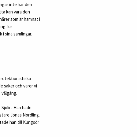
ingar inte har den
etta kan vara den
närer som är hamnat i
ung för
i sina samlingar.
rotektionistiska
e saker och varor vi
 välgång.
Sjölin. Han hade
ästare Jonas Nordling.
tade han till Kungsör