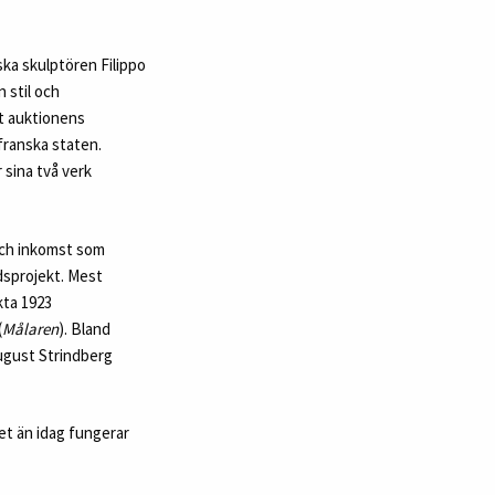
ska skulptören Filippo
 stil och
at auktionens
franska staten.
 sina två verk
 och inkomst som
dsprojekt. Mest
kta 1923
(
Målaren
). Bland
ugust Strindberg
et än idag fungerar