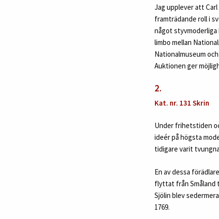
Jag upplever att Carl
framträdande roll i s
något styvmoderliga b
limbo mellan Nationa
Nationalmuseum och fö
Auktionen ger möjligh
2.
Kat. nr. 131 Skrin
Under frihetstiden o
ideér på högsta mode
tidigare varit tvungn
En av dessa förädlar
flyttat från Småland 
Sjölin blev sedermera
1769.