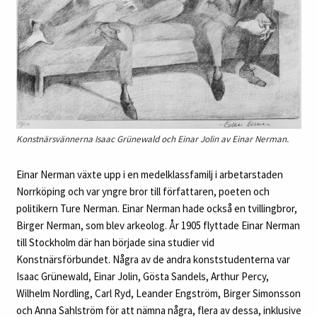
Konstnärsvännerna Isaac Grünewald och Einar Jolin av Einar Nerman.
Einar Nerman växte upp i en medelklassfamilj i arbetarstaden
Norrköping och var yngre bror till författaren, poeten och
politikern Ture Nerman. Einar Nerman hade också en tvillingbror,
Birger Nerman, som blev arkeolog. År 1905 flyttade Einar Nerman
till Stockholm där han började sina studier vid
Konstnärsförbundet. Några av de andra konststudenterna var
Isaac Grünewald, Einar Jolin, Gösta Sandels, Arthur Percy,
Wilhelm Nordling, Carl Ryd, Leander Engström, Birger Simonsson
och Anna Sahlström för att nämna några, flera av dessa, inklusive