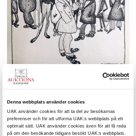
Denna webbplats använder cookies
”De Unga”, tuschteckning av Einar Nerman i ”Konstnärsfolk”.
UAK använder cookies för att ta del av besökarnas
preferenser och för att utforma UAK:s webbplats på ett
Nerman återvände till Sverige år 1912 då han först studerade för
optimalt sätt. UAK använder cookies även för att få reda
Carl Wilhelmson, sedan började han studera musik och tog
på om den besökande tidigare besökt UAK:s webbplats.