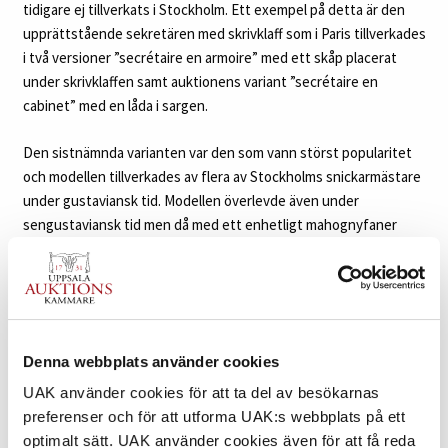
tidigare ej tillverkats i Stockholm. Ett exempel på detta är den
upprättstående sekretären med skrivklaff som i Paris tillverkades
i två versioner ”secrétaire en armoire” med ett skåp placerat
under skrivklaffen samt auktionens variant ”secrétaire en
cabinet” med en låda i sargen.
Den sistnämnda varianten var den som vann störst popularitet
och modellen tillverkades av flera av Stockholms snickarmästare
under gustaviansk tid. Modellen överlevde även under
sengustaviansk tid men då med ett enhetligt mahognyfaner
snarare än den höggustavianska periodens rika intarsiakonst.
Ungefär ett 20-tal sekretärer är kända från Haupts verkstad.
Auktionens sekretär påminner i stort med ett flertal avbildade i
Marshall Lagerquist ”Georg Haupt–Ebeniste du Roi” från 1979.
Jämför bland annat auktionens sekretär med katalognummer 29
Denna webbplats använder cookies
(Böttiger, Haupt, kat. nr. 19) från Nordiska Museets samlingar
(NM.0034397*1) som exteriört anknyter väl till auktionens
UAK använder cookies för att ta del av besökarnas
sekretär. Nordiska Museets exemplar, signerat och daterat ”fait
preferenser och för att utforma UAK:s webbplats på ett
Chez Géorge Haupt, Ebeniste du Roy á Stockholm 1780”, har en
optimalt sätt. UAK använder cookies även för att få reda