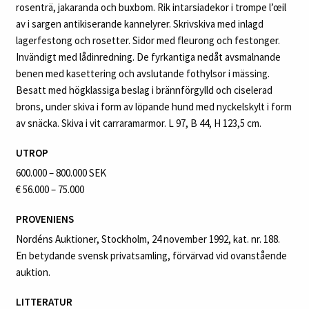
rosenträ, jakaranda och buxbom. Rik intarsiadekor i trompe l’œil
av i sargen antikiserande kannelyrer. Skrivskiva med inlagd
lagerfestong och rosetter. Sidor med fleurong och festonger.
Invändigt med lådinredning. De fyrkantiga nedåt avsmalnande
benen med kasettering och avslutande fothylsor i mässing.
Besatt med högklassiga beslag i brännförgylld och ciselerad
brons, under skiva i form av löpande hund med nyckelskylt i form
av snäcka. Skiva i vit carraramarmor. L 97, B 44, H 123,5 cm.
UTROP
600.000 – 800.000 SEK
€ 56.000 – 75.000
PROVENIENS
Nordéns Auktioner, Stockholm, 24 november 1992, kat. nr. 188.
En betydande svensk privatsamling, förvärvad vid ovanstående
auktion.
LITTERATUR