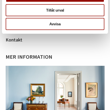
tvekan utfört av Sverige främste möbelsnickare.
Tillåt urval
Tillbaka till katalogen
Avvisa
Kontakt
MER INFORMATION