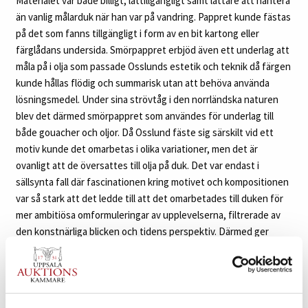
Materialet var både billigt, lättillgängligt samt lättare att hantera
än vanlig målarduk när han var på vandring. Pappret kunde fästas
på det som fanns tillgängligt i form av en bit kartong eller
färglådans undersida. Smörpappret erbjöd även ett underlag att
måla på i olja som passade Osslunds estetik och teknik då färgen
kunde hållas flödig och summarisk utan att behöva använda
lösningsmedel. Under sina strövtåg i den norrländska naturen
blev det därmed smörpappret som användes för underlag till
både gouacher och oljor. Då Osslund fäste sig särskilt vid ett
motiv kunde det omarbetas i olika variationer, men det är
ovanligt att de översattes till olja på duk. Det var endast i
sällsynta fall där fascinationen kring motivet och kompositionen
var så stark att det ledde till att det omarbetades till duken för
mer ambitiösa omformuleringar av upplevelserna, filtrerade av
den konstnärliga blicken och tidens perspektiv. Därmed ger
auktionens oljemålning på duk oss en ovanlig inblick i Osslunds
artistiska process och fullbordade talang.
I en jämförelse av de nämnda versionerna av vattenfallet vid