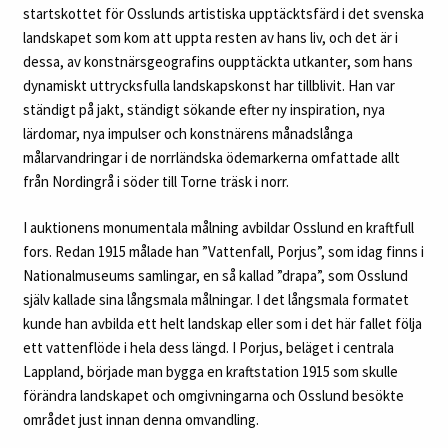
startskottet för Osslunds artistiska upptäcktsfärd i det svenska
landskapet som kom att uppta resten av hans liv, och det är i
dessa, av konstnärsgeografins oupptäckta utkanter, som hans
dynamiskt uttrycksfulla landskapskonst har tillblivit. Han var
ständigt på jakt, ständigt sökande efter ny inspiration, nya
lärdomar, nya impulser och konstnärens månadslånga
målarvandringar i de norrländska ödemarkerna omfattade allt
från Nordingrå i söder till Torne träsk i norr.
I auktionens monumentala målning avbildar Osslund en kraftfull
fors. Redan 1915 målade han ”Vattenfall, Porjus”, som idag finns i
Nationalmuseums samlingar, en så kallad ”drapa”, som Osslund
själv kallade sina långsmala målningar. I det långsmala formatet
kunde han avbilda ett helt landskap eller som i det här fallet följa
ett vattenflöde i hela dess längd. I Porjus, beläget i centrala
Lappland, började man bygga en kraftstation 1915 som skulle
förändra landskapet och omgivningarna och Osslund besökte
området just innan denna omvandling.