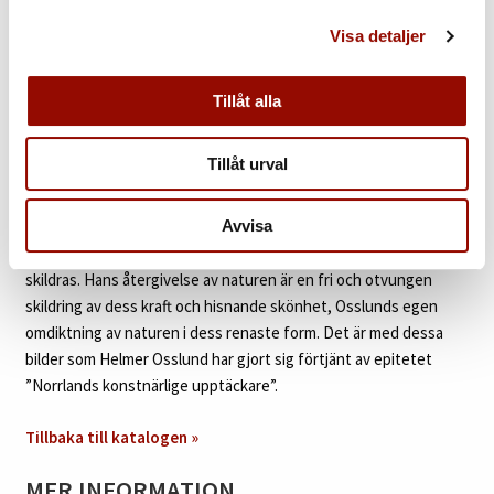
årstidsväxlingarna, vårbilder med tidiga lövsprickningar eller
Visa detaljer
islossningar, naturen i dess första vinterskrud eller i höstens
gula, orangea och röda färgprakt. Dessa färgställningar var det
som lockade konstnären mest och sommarens grönska, eller
Tillåt alla
”spenaten” som han kallade den, var inte lika fascinerande. I
Osslunds skildring har vattnet givits en palett av blåa toner som
Tillåt urval
tillsammans med trädens ockra och varma jordtoner skapar en
klangfull kontrastverkan. Återigen framgår det med stor
tydlighet att det inte är en naturalistisk skildring utan ett av
Avvisa
färger lysande och intensivt stämningsmättade landskap som
skildras. Hans återgivelse av naturen är en fri och otvungen
skildring av dess kraft och hisnande skönhet, Osslunds egen
omdiktning av naturen i dess renaste form. Det är med dessa
bilder som Helmer Osslund har gjort sig förtjänt av epitetet
”Norrlands konstnärlige upptäckare”.
Tillbaka till katalogen »
MER INFORMATION