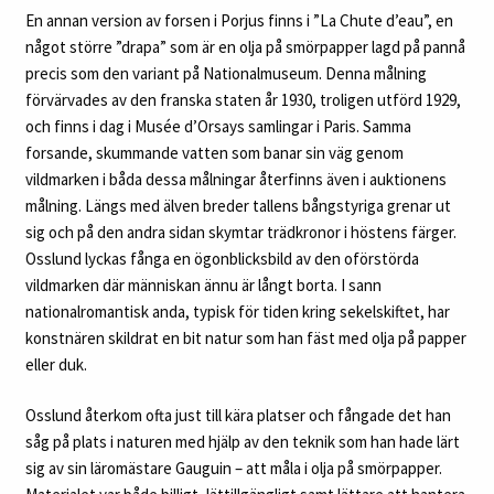
En annan version av forsen i Porjus finns i ”La Chute d’eau”, en
något större ”drapa” som är en olja på smörpapper lagd på pannå
precis som den variant på Nationalmuseum. Denna målning
förvärvades av den franska staten år 1930, troligen utförd 1929,
och finns i dag i Musée d’Orsays samlingar i Paris. Samma
forsande, skummande vatten som banar sin väg genom
vildmarken i båda dessa målningar återfinns även i auktionens
målning. Längs med älven breder tallens bångstyriga grenar ut
sig och på den andra sidan skymtar trädkronor i höstens färger.
Osslund lyckas fånga en ögonblicksbild av den oförstörda
vildmarken där människan ännu är långt borta. I sann
nationalromantisk anda, typisk för tiden kring sekelskiftet, har
konstnären skildrat en bit natur som han fäst med olja på papper
eller duk.
Osslund återkom ofta just till kära platser och fångade det han
såg på plats i naturen med hjälp av den teknik som han hade lärt
sig av sin läromästare Gauguin – att måla i olja på smörpapper.