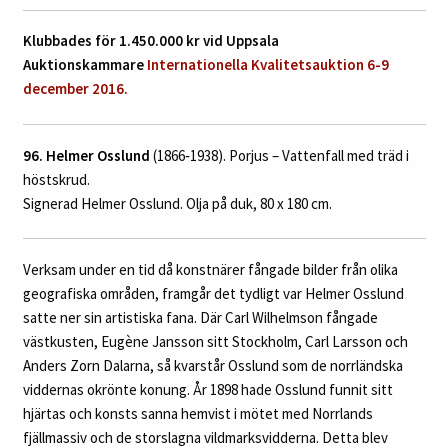
Klubbades för 1.450.000 kr vid Uppsala
Auktionskammare
Internationella Kvalitetsauktion 6-9
december 2016.
96. Helmer Osslund
(1866‑1938). Porjus – Vattenfall med träd i
höstskrud.
Signerad Helmer Osslund. Olja på duk, 80 x 180 cm.
Verksam under en tid då konstnärer fångade bilder från olika
geografiska områden, framgår det tydligt var Helmer Osslund
satte ner sin artistiska fana. Där Carl Wilhelmson fångade
västkusten, Eugène Jansson sitt Stockholm, Carl Larsson och
Anders Zorn Dalarna, så kvarstår Osslund som de norrländska
viddernas okrönte konung. År 1898 hade Osslund funnit sitt
hjärtas och konsts sanna hemvist i mötet med Norrlands
fjällmassiv och de storslagna vildmarksvidderna. Detta blev