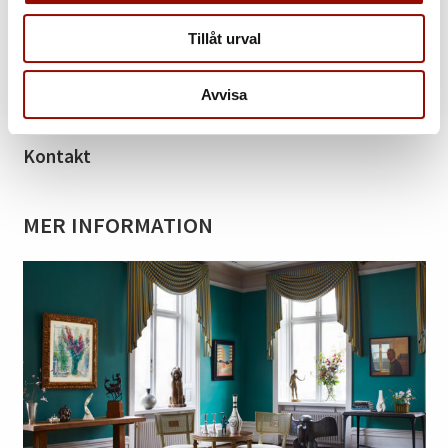
och rum, förmår vi oss kanske att stanna upp vid själva
upplevelsen av det rena seendet.
Tillåt urval
Avvisa
Tillbaka till katalogen »
Kontakt
MER INFORMATION