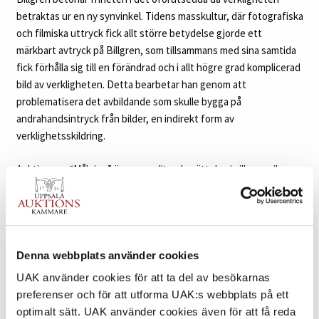
betraktas ur en ny synvinkel. Tidens masskultur, där fotografiska
och filmiska uttryck fick allt större betydelse gjorde ett
märkbart avtryck på Billgren, som tillsammans med sina samtida
fick förhålla sig till en förändrad och i allt högre grad komplicerad
bild av verkligheten. Detta bearbetar han genom att
problematisera det avbildande som skulle bygga på
andrahandsintryck från bilder, en indirekt form av
verklighetsskildring.
Auktionens “Målning” är som en liten berättelse i vilken pojken
spelar huvudrollen. Han står i ett rum som delvis återges i
spegeln i den vänstra delen av målningen. Där kan vi se en naken
kvinna som drar något över huvudet. Klär hon på sig? Kan det
vara den unge pojkens mor? På väggen hänger en stor mörk
målning föreställande en man; det är nästan en religiös stämning
Denna webbplats använder cookies
som vilar över den här avbildningen
i målningen. Är det en
UAK använder cookies för att ta del av besökarnas
Kristus- eller fadersgestalt? Strax ovanför hänger en ljus bild av
preferenser och för att utforma UAK:s webbplats på ett
ett litet barn. Är det kanske pojken som liten? Ytterligare en
optimalt sätt. UAK använder cookies även för att få reda