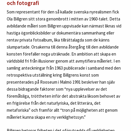
och fotografi
Som representant för den så kallade svenska nyrealismen fick
Ola Billgren sitt stora genombrott i mitten av 1960-talet. Detta
avbildande måleri som Billgren uppvisade kan närmast liknas vid
hastiga ögonblicksbilder ur dokumentära sammanhang eller
rentav privata fotoalbum, lika tillrättalagda som de känns
slumpartade. Orsakerna till denna återgång till den avbildande
konsten förefaller noga uträknade. En ambition att skapa en
världsbild fri från illusioner genom att avmytifiera måleriet. I en
samling anteckningar från 1963 publicerade i samband med den
retrospektiva utställning kring Billgrens konst som
presenterades på Rooseum i Malmö 1991 beskriver han själv
dessa bidragande faktorer som “nya upplevelser av det
föremålsliga, tröttheten inför det abstrakta liksom behovet av
en frigörelse från det naturlyriska, det litterära, det
metaforiska” och framför allt “tron på möjligheten att genom
måleriet kunna skapa en ny verklighetssyn.”
Billgren betonar friheten i det oförutsedda då verkligheten