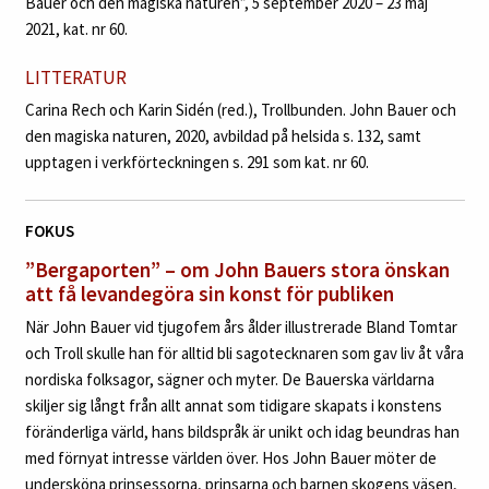
Bauer och den magiska naturen”, 5 september 2020 – 23 maj
2021, kat. nr 60.
LITTERATUR
Carina Rech och Karin Sidén (red.), Trollbunden. John Bauer och
den magiska naturen, 2020, avbildad på helsida s. 132, samt
upptagen i verkförteckningen s. 291 som kat. nr 60.
FOKUS
”Bergaporten” – om John Bauers stora önskan
att få
levandegöra sin konst för publiken
När John Bauer vid tjugofem års ålder illustrerade Bland Tomtar
och Troll skulle han för alltid bli sagotecknaren som gav liv åt våra
nordiska folksagor, sägner och myter. De Bauerska världarna
skiljer sig långt från allt annat som tidigare skapats i konstens
föränderliga värld, hans bildspråk är unikt och idag beundras han
med förnyat intresse världen över. Hos John Bauer möter de
undersköna prinsessorna, prinsarna och barnen skogens väsen,