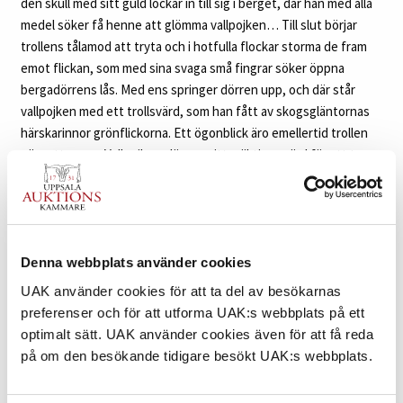
den skull med sitt guld lockar in till sig i berget, där han med alla
medel söker få henne att glömma vallpojken… Till slut börjar
trollens tålamod att tryta och i hotfulla flockar storma de fram
emot flickan, som med sina svaga små fingrar söker öppna
bergadörrens lås. Med ens springer dörren upp, och där står
vallpojken med ett trollsvärd, som han fått av skogsgläntornas
härskarinnor grönflickorna. Ett ögonblick äro emellertid trollen
nära att segra. Vallpojken släpper sitt mäktiga svärd för att taga
flickan i famn med den påföljd, att trollen segervissa stormar an.
Då bryter solen in genom den väldiga kopparporten och därmed
äro de slagna. Motivet är otvivelaktigt funnet och skulle i Bauers
dekorationer fått en värdig inramning (till musik av Hugo Alfvén).
Färgskalan på de levande utkasten äro hållna i övervägande
Denna webbplats använder cookies
grårött och ärggrönt. De pelarlika furorna och de monumentalt
UAK använder cookies för att ta del av besökarnas
formade skogsväggarna med i ena fallet den tunga bergporten, i
preferenser och för att utforma UAK:s webbplats på ett
den andra den i skymningen svagt silverglänsande
optimalt sätt. UAK använder cookies även för att få reda
vattenspegeln visa en god teaterdekorations alla förtjänster”.
på om den besökande tidigare besökt UAK:s webbplats.
Auktionens akvarell ”Bergaporten” är säkerligen utförd i