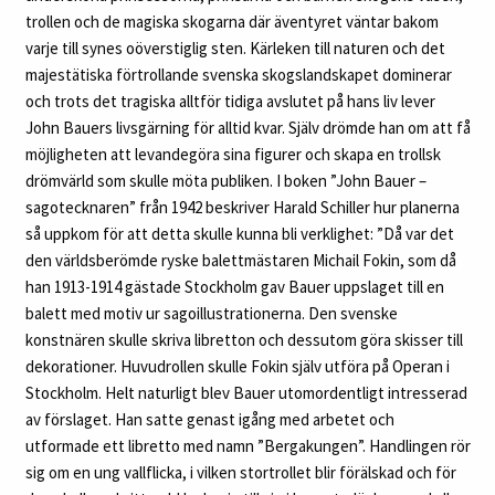
trollen och de magiska skogarna där äventyret väntar bakom
varje till synes oöverstiglig sten. Kärleken till naturen och det
majestätiska förtrollande svenska skogslandskapet dominerar
och trots det tragiska alltför tidiga avslutet på hans liv lever
John Bauers livsgärning för alltid kvar. Själv drömde han om att få
möjligheten att levandegöra sina figurer och skapa en trollsk
drömvärld som skulle möta publiken. I boken ”John Bauer –
sagotecknaren” från 1942 beskriver Harald Schiller hur planerna
så uppkom för att detta skulle kunna bli verklighet: ”Då var det
den världsberömde ryske balettmästaren Michail Fokin, som då
han 1913-1914 gästade Stockholm gav Bauer uppslaget till en
balett med motiv ur sagoillustrationerna. Den svenske
konstnären skulle skriva libretton och dessutom göra skisser till
dekorationer. Huvudrollen skulle Fokin själv utföra på Operan i
Stockholm. Helt naturligt blev Bauer utomordentligt intresserad
av förslaget. Han satte genast igång med arbetet och
utformade ett libretto med namn ”Bergakungen”. Handlingen rör
sig om en ung vallflicka, i vilken stortrollet blir förälskad och för