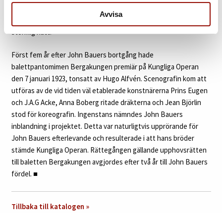
tragiska händelse när skeppet han själv och familjen färdades
Avvisa
med, på väg till sitt nya liv i Stockholm, förliste på Vättern en
stormig natt.
Först fem år efter John Bauers bortgång hade
balettpantomimen Bergakungen premiär på Kungliga Operan
den 7 januari 1923, tonsatt av Hugo Alfvén. Scenografin kom att
utföras av de vid tiden väl etablerade konstnärerna Prins Eugen
och J.A.G Acke, Anna Boberg ritade dräkterna och Jean Björlin
stod för koreografin. Ingenstans nämndes John Bauers
inblandning i projektet. Detta var naturligtvis upprörande för
John Bauers efterlevande och resulterade i att hans bröder
stämde Kungliga Operan. Rättegången gällande upphovsrätten
till baletten Bergakungen avgjordes efter två år till John Bauers
fördel.
■
Tillbaka till katalogen »