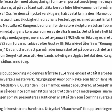
de förära dem med utsmyckning i form av en porträttmedaljong med maj
skan är, at på et sådant sätt tillika bereda Edre Efterkommande förmåner,
af Oss för dem så mycket varaktigare, hälst velat lämna den i Marmor, och
nstnär, hvars Skicklighet hedrat hans Fosterbygd och med almänt Bifall 
es Medtäflare.”. Kungens beundran för den store skulptören Johan Tobias
rev medaljongens konstnär som en av de allra främsta. Det står inte helt kl
diga medaljongen, men i slutet av januari 1792 hölls en Riksdag och i ett
1792 som förvaras i arkivet efter Gustav III i Riksarkivet återfinns ”Konun
er]”. Det är utfärdat ett par månader innan skottet på operan och det är i
om Sergel kvitterar att Herr Landshöfvdingen Ugglas betalat den. Kun
 rådhus ännu i dag.
s bouppteckning vid dennes frånfälle 1814 finns endast ett fåtal arbeten
m Sergels mästerverk, figurgruppen Amor och Psyke som tillhör Hans M
”Medaillon K: Gustaf den IIIde i marmor, endast ebaucherad, af Sergell” 
var således inte som man hittills hade trott den enda medaljongen i marm
gen som nu presenteras i auktionen är alltså den som återfinns i Sergel
g är konstnärens hand nära. Uttrycket ”ébaucherad” i bouppteckningen sy