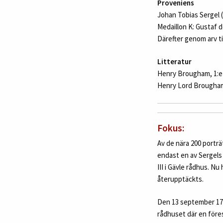
Proveniens
Johan Tobias Sergel 
Medaillon K: Gustaf d
Därefter genom arv ti
Litteratur
Henry Brougham, 1:e
Henry Lord Brougham
Fokus:
Av de nära 200 portr
endast en av Sergels 
III i Gävle rådhus. N
återupptäckts.
Den 13 september 1791
rådhuset där en föres