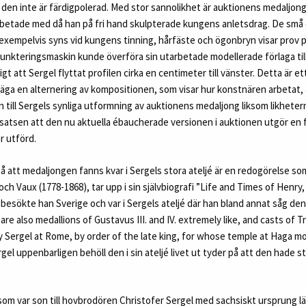
 den inte är färdigpolerad. Med stor sannolikhet är auktionens medaljon
rbetade med då han på fri hand skulpterade kungens anletsdrag. De små 
exempelvis syns vid kungens tinning, hårfäste och ögonbryn visar prov p
punkteringsmaskin kunde överföra sin utarbetade modellerade förlaga til
t att Sergel flyttat profilen cirka en centimeter till vänster. Detta är ett
 säga en alternering av kompositionen, som visar hur konstnären arbetat,
n till Sergels synliga utformning av auktionens medaljong liksom likheter
tsatsen att den nu aktuella ébaucherade versionen i auktionen utgör en f
r utförd.
på att medaljongen fanns kvar i Sergels stora ateljé är en redogörelse 
h Vaux (1778-1868), tar upp i sin självbiografi ”Life and Times of Henr
 besökte han Sverige och var i Sergels ateljé där han bland annat såg den
re also medallions of Gustavus III. and IV. extremely like, and casts of T
y Sergel at Rome, by order of the late king, for whose temple at Haga m
rgel uppenbarligen behöll den i sin ateljé livet ut tyder på att den hade s
som var son till hovbrodören Christofer Sergel med sachsiskt ursprung 