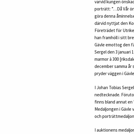
varvid kungen önska
porträtt: ”…Då Vår ön
göra denna åminnelse 
därvid nyttjat den Ko
Företrädet för Utrik
han framhöll i sitt b
Gävle emottog den fär
Sergel den 3 januari 
marmor à 300 [riksdal
december samma år s
pryder väggen i Gävle
I Johan Tobias Sergel
nedtecknade. Föruto
finns bland annat en 
Medaljongen i Gävle 
och porträttmedaljon
I auktionens medaljon