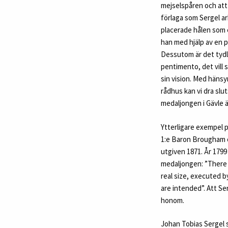
mejselspåren och att
förlaga som Sergel a
placerade hålen som 
han med hjälp av en 
Dessutom är det tydlig
pentimento, det vill
sin vision. Med hänsy
rådhus kan vi dra slu
medaljongen i Gävle ä
Ytterligare exempel 
1:e Baron Brougham oc
utgiven 1871. År 1799
medaljongen: ”There a
real size, executed b
are intended”. Att Se
honom.
Johan Tobias Sergel 