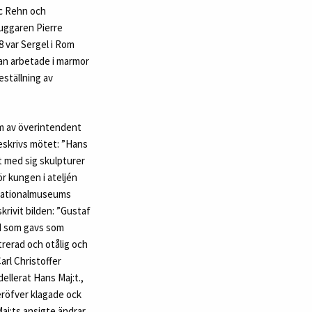
ic Rehn och
uggaren Pierre
8 var Sergel i Rom
an arbetade i marmor
eställning av
lm av överintendent
eskrivs mötet: ”Hans
 med sig skulpturer
r kungen i ateljén
i Nationalmuseums
krivit bilden: ”Gustaf
III som gavs som
trerad och otålig och
arl Christoffer
ellerat Hans Maj:t.,
eröfver klagade ock
Maj:ts ansigte ändrar