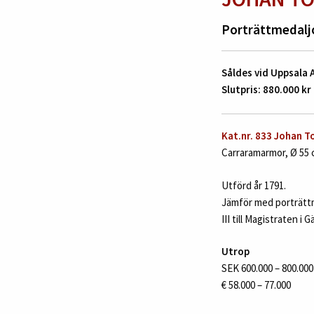
Porträttmedaljo
Såldes vid Uppsala
Slutpris: 880.000 kr
Kat.nr. 833 Johan T
Carraramarmor, Ø 55 
Utförd år 1791.
Jämför med porträttm
III till Magistraten i G
Utrop
SEK 600.000 – 800.000
€ 58.000 – 77.000