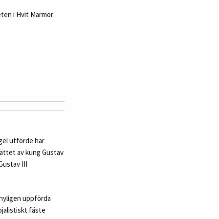
ten i Hvit Marmor:
gel utförde har
trättet av kung Gustav
Gustav III
 nyligen uppförda
jalistiskt fäste