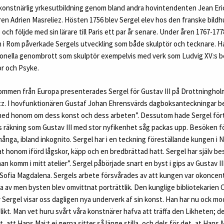
 konstnärlig yrkesutbildning genom bland andra hovintendenten Jean Er
n Adrien Masreliez. Hösten 1756 blev Sergel elev hos den franske bildh
ch följde med sin lärare till Paris ett par år senare. Under åren 1767-177
n i Rom påverkade Sergels utveckling som både skulptör och tecknare. H
ationella genombrott som skulptör exempelvis med verk som Ludvig XV:s b
r och Psyke.
kommen från Europa presenterades Sergel för Gustav III på Drottningho
ntz. I hovfunktionären Gustaf Johan Ehrensvärds dagboksanteckningar b
med honom om dess konst och dess arbeten”. Dessutom hade Sergel fört
 räkning som Gustav III med stor nyfikenhet såg packas upp. Besöken fö
många, ibland inkognito. Sergel har i en teckning föreställande kungen 
t honom iförd lågskor, käpp och en bredbrättad hatt. Sergel har själv bes
an komm i mitt atelier”. Sergel påbörjade snart en byst i gips av Gustav 
ng Sofia Magdalena. Sergels arbete försvårades av att kungen var okoncen
a av men bysten blev omvittnat porträttlik. Den kunglige bibliotekarien C
Hr Sergel visar oss dagligen nya underverk af sin konst. Han har nu ock mod
ikt. Man vet huru svårt våra konstnärer hafva att träffa den Likheten; d
t, att Hans Maj:t ej gerna sitter så länge stilla, och dels för det, at Hans 