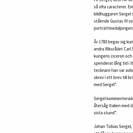
så ofta caracterer. E
bildhuggaren Sergel 
stående Gustav III so
porträttmedaljongen
År 1783 begav sig ku
andra Riksrådet Carl 
kungens ciceron och r
spenderat lång tid i 
tecknare han var avbi
skrev i ett brev till 
med Sergel”.
Sergel kommenterade d
återsåg Italien med d
sista stund”.
Johan Tobias Sergel, 