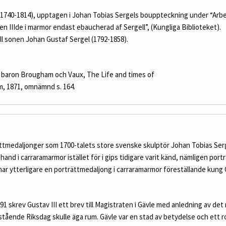
(1740-1814), upptagen i Johan Tobias Sergels bouppteckning under “Arbe
en IIIde i marmor endast ebaucherad af Sergell”, (Kungliga Biblioteket).
ll sonen Johan Gustaf Sergel (1792-1858).
 baron Brougham och Vaux, The Life and times of
, 1871, omnämnd s. 164.
ättmedaljonger som 1700-talets store svenske skulptör Johan Tobias Ser
hand i carraramarmor istället för i gips tidigare varit känd, nämligen por
u har ytterligare en porträttmedaljong i carraramarmor föreställande kung 
 skrev Gustav III ett brev till Magistraten i Gävle med anledning av det
tående Riksdag skulle äga rum. Gävle var en stad av betydelse och ett ro