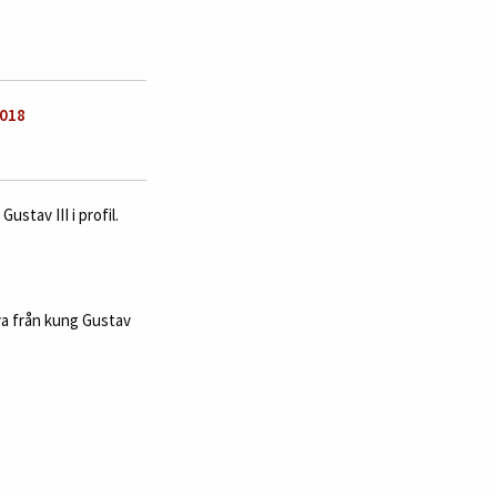
2018
stav III i profil.
va från kung Gustav