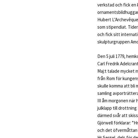
verkstad och fick en
ornamentsbildhuggare
Hubert L’Archevêque o
som stipendiat. Tide
och fick sitt intern
skulpturgruppen Amo
Den 5 juli 1779, hem
Carl Fredrik Adelcra
Maj:t talade mycket 
från Rom för kungens
skulle komma att bli 
samling avporträttera
III åm morgonen när h
julklapp till drottni
därmed svår att skiss
Gjörwell förklarar: ”
och det öfvermåttan l
Hr Sergel, dels för de