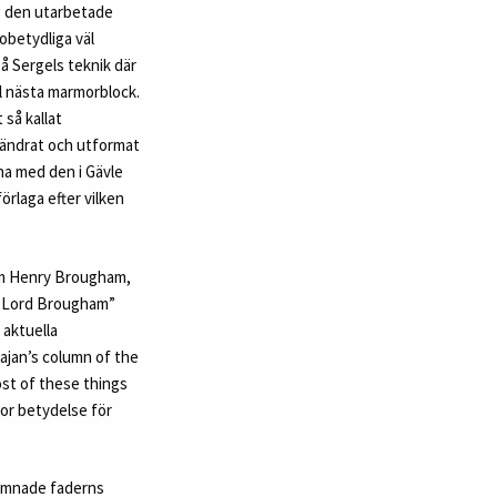
g den utarbetade
obetydliga väl
å Sergels teknik där
l nästa marmorblock.
 så kallat
 ändrat och utformat
na med den i Gävle
örlaga efter vilken
som Henry Brougham,
y, Lord Brougham”
 aktuella
rajan’s column of the
ost of these things
tor betydelse för
lämnade faderns