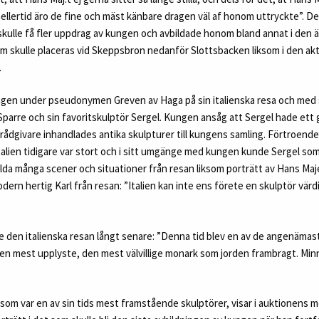
mellertid äro de fine och mäst känbare dragen väl af honom uttryckte”. D
skulle få fler uppdrag av kungen och avbildade honom bland annat i den
m skulle placeras vid Skeppsbron nedanför Slottsbacken liksom i den akt
.
ngen under pseudonymen Greven av Haga på sin italienska resa och med 
Sparre och sin favoritskulptör Sergel. Kungen ansåg att Sergel hade ett
ådgivare inhandlades antika skulpturer till kungens samling. Förtroende
Italien tidigare var stort och i sitt umgänge med kungen kunde Sergel s
lda många scener och situationer från resan liksom porträtt av Hans Maje
brodern hertig Karl från resan: ”Italien kan inte ens förete en skulptör vär
en italienska resan långt senare: ”Denna tid blev en av de angenämaste 
en mest upplyste, den mest välvillige monark som jorden frambragt. Minnet
som var en av sin tids mest framstående skulptörer, visar i auktionens 