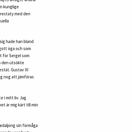
en kunglige
 ärestaty med den
uella
sig hade han bland
 gott öga och som
t för Sergel som
om den utsökte
stät. Gustav III
dig nog att jämföras
i mitt liv. Jag
 är mig kärt till min
medaljong sin förmåga