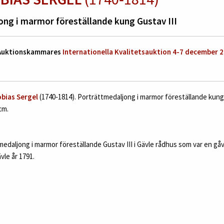
ng i marmor föreställande kung Gustav III
 Auktionskammares
Internationella Kvalitetsauktion 4-7 december 
obias Sergel
(1740‑1814). Porträttmedaljong i marmor föreställande kung Gu
cm.
edaljong i marmor föreställande Gustav III i Gävle rådhus som var en gå
ävle år 1791.