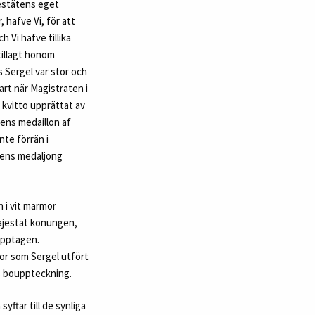
estätens eget
 hafve Vi, för att
 Vi hafve tillika
tillagt honom
 Sergel var stor och
art när Magistraten i
 kvitto upprättat av
gens medaillon af
nte förrän i
gens medaljong
 i vit marmor
ajestät konungen,
upptagen.
or som Sergel utfört
s bouppteckning.
ftar till de synliga