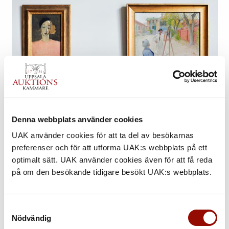
Denna webbplats använder cookies
UAK använder cookies för att ta del av besökarnas
TILL KATALOGERNA
preferenser och för att utforma UAK:s webbplats på ett
Internationell Kvalitetsauktion
optimalt sätt. UAK använder cookies även för att få reda
11 – 14 juni 2024 »
på om den besökande tidigare besökt UAK:s webbplats.
Samtyckesval
Nödvändig