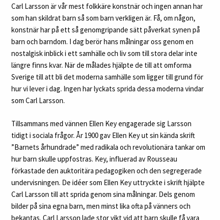
Carl Larsson är vår mest folkkäre konstnär och ingen annan har
som han skildrat barn så som barn verkligen är. Få, om någon,
konstnär har på ett så genomgripande sätt påverkat synen på
barn och barndom. I dag berör hans målningar oss genom en
nostalgisk inblick i ett samhälle och liv som till stora delar inte
längre finns kvar. När de målades hjälpte de till att omforma
Sverige till att bli det moderna samhälle som ligger till grund för
hur vi lever i dag. Ingen har lyckats sprida dessa moderna vindar
som Carl Larsson.
Tillsammans med vännen Ellen Key engagerade sig Larsson
tidigt i sociala frågor. År 1900 gav Ellen Key ut sin kända skrift
”Barnets århundrade” med radikala och revolutionära tankar om
hur barn skulle uppfostras. Key, influerad av Rousseau
förkastade den auktoritära pedagogiken och den segregerade
undervisningen. De idéer som Ellen Key uttryckte i skrift hjälpte
Carl Larsson till att sprida genom sina målningar. Dels genom
bilder på sina egna barn, men minst lika ofta på vänners och
bekantas. Carl Larsson lade stor vikt vid att barn skulle få vara