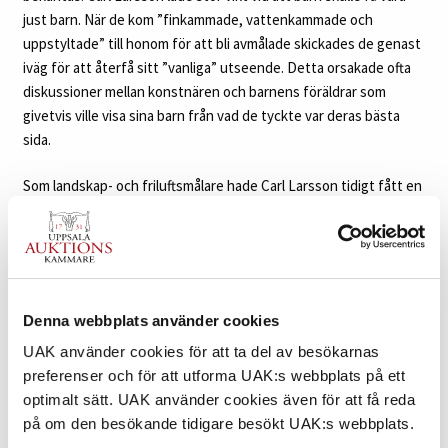
just barn. När de kom ”finkammade, vattenkammade och
uppstyltade” till honom för att bli avmålade skickades de genast
iväg för att återfå sitt ”vanliga” utseende. Detta orsakade ofta
diskussioner mellan konstnären och barnens föräldrar som
givetvis ville visa sina barn från vad de tyckte var deras bästa
sida.
Som landskap- och friluftsmålare hade Carl Larsson tidigt fått en
framträdande roll i konstnärskolonin Grez-sur-Loing i början av
1880-talet. Hans livfulla akvareller blev uppskattade och 1883
erhöll han medalj på Salongen i Paris för sina två
landskapsmålningar ”Oktober” och ”November”. Året därpå blev
Carl Larsson pappa för första gången. Detta förevigades med
Denna webbplats använder cookies
akvarellen ”Ateljeidyll”. Denna nya motivkrets med barnen i
UAK använder cookies för att ta del av besökarnas
centrum ska komma att bli hans unika signum, innehållandes
preferenser och för att utforma UAK:s webbplats på ett
också ett mycket stort mått av glädje, lycka och kärleken till
optimalt sätt. UAK använder cookies även för att få reda
familjen och barnen, inte bara sina egna utan också andras. I en
på om den besökande tidigare besökt UAK:s webbplats.
tid då många andra konstnärer främst målar naturen, sätter Carl