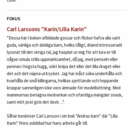
FOKUS
Carl Larssons ”Karin/Lilla Karin”
”Dessa här i boken afbildade gossar och flickor hafva alla varit
goda, vänliga och älskliga barn, hvilka tåligt, ibland intresseradt
lyssnat till det virriga tal, jag hasplat ur mig för att lura er till
någon smula stilla uppmärksamhet, då jag, med penseln eller
pennan i högsta hugg, sökt knipa det eller det lilla draget eller
det och det näpna uttrycket. Jag har måst söka underhålla och
kvarhålla de små killingarna, hvilkas sprittande och hoppande
kroppar sannerligen icke voro ämnade för modellsittning. Med
mammornas benägna medverkan och ofantliga mängder snask,
samt mitt prat gick det dock…”.
Såhär beskriver Carl Larsson i sin bok ”Andras barn” där ”Lilla
Karin” finns avbildad hur hans arbete går till.