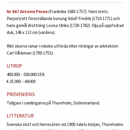
Nr 667 Antoine Pesne
(Frankrike 1683‑1757). Hans krets.
Parporträtt föreställande konung Adolf Fredrik (1710‑1771) och
hans gemål drottning Lovisa Ulrika (1720‑1782). Olja på uppfodrad
duk, 146 x 113 cm (vardera).
Rikt skurna ramar i rokoko utförda efter ritningar av arkitekten
Carl Hårleman (1700-1753).
UTROP
400.000 – 500.000 SEK
€ 35.000 – 44.000
PROVENIENS
Tidigare i samlingarna på Thureholm, Södermanland.
LITTERATUR
Svenska slott och herresäten vid 1900-talets början, Thureholms