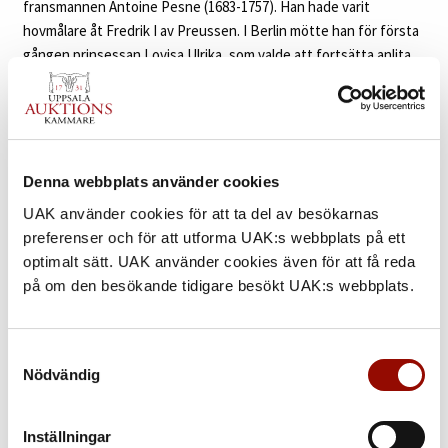
fransmannen Antoine Pesne (1683-1757). Han hade varit
hovmålare åt Fredrik I av Preussen. I Berlin mötte han för första
gången prinsessan Lovisa Ulrika, som valde att fortsätta anlita
honom efter att hon själv kommit till Sverige. Efter Adolf Fredrik
och Lovisa Ulrikas kröning 1751 beställdes flera porträtt av
Pesne och eftersom efterfrågan och behovet var stort utfördes
samtida kopior av andra skickliga konstnärer. Slott och
herresäten runt om i landet skulle prydas med kungen och
Denna webbplats använder cookies
drottningens porträtt!
UAK använder cookies för att ta del av besökarnas
preferenser och för att utforma UAK:s webbplats på ett
De utsökta ramarna är ritade av Carl Hårleman (1700-1753). Han
optimalt sätt. UAK använder cookies även för att få reda
var en av Sveriges främsta arkitekter verksam under rokokon.
på om den besökande tidigare besökt UAK:s webbplats.
Jämför med Hårlemans gestaltning av lilla riksvapnet i Lovisa
Ulrikas bibliotek på Drottningholm (se Göran Alm, Carl Hårleman
och den svenska rokokon, 1993, s. 130). De förgyllda ramarna är
Samtyckesval
rikt skulpterade med rocailler, akantusblad och andra ornament.
Nödvändig
De kröns av en kungakrona och lilla riksvapnet som flankeras av
vingar.
Inställningar