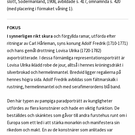
slott, Södermanland, 1908, avbildade s. 417, omnämnda s. 420
(med placering i förmaket våning 1).
FOKUS
I synnerligen rikt skura
och förgyllda ramar, utförda efter
ritningar av Carl Hårleman, syns konung Adolf Fredrik (1710-1771)
och hans gemål drottning Lovisa Ulrika (1720-1782)
avporträtterade. I dessa förnämliga representationsporträtt är
Lovisa Ulrika iklädd robe de jour, alltså i hennes kröningsdräkt i
silverbrokad och hermelinmantel. Bredvid ligger regalierna på
hennes högra sida. Adolf Fredrik avbildas som fältmarskalk i
rustning, hermelinmantel och med serafimerordens blå band.
Den här typen av pampiga paradporträtt av kungligheter
utfördes av flera konstnärer och hade en viktig funktion. De
beställdes och skänktes som gåvor till andra furstehus runt om i
Europa som ett led i att stärka monarkin och manifestera sin
rikedom och makt. En av de konstnärer som anlitades var