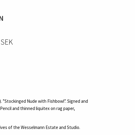
N
0 SEK
. ”Stockinged Nude with Fishbowl”. Signed and
encil and thinned liquitex on rag paper,
chives of the Wesselmann Estate and Studio.