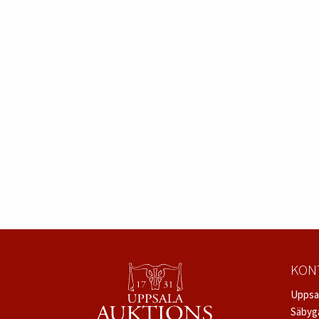
KON
Uppsa
Säbyg