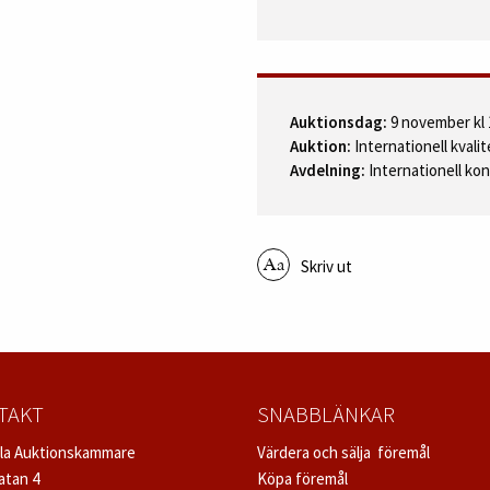
Auktionsdag:
9 november kl 
Auktion:
Internationell kvali
Avdelning:
Internationell ko
Skriv ut
TAKT
SNABBLÄNKAR
la Auktionskammare
Värdera och sälja föremål
atan 4
Köpa föremål