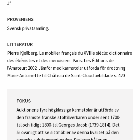
KATALOGTEXT
Karmstolar, fyra stycken
Högklassiga parisarbeten i Louis XVI
av Georges Jacob (verksam som master menuisier i Paris
1765‑1814, hovleverantör från 1790). Så kallade fauteuils en
médaillon. Signerade med brännstämpel G•IACOB. Stomme i bok.
Fast stoppad sits och rygg. Rikt skuren dekor. Sargen och ryggen
med entrelac. Armlän med dukatsnitt, volutavslutning med
akantus samt akantusanfang mot sargen. Hörnfleuronger med
nedåt avsmalnande kannelerade ben. Förgyllda och bronserade.
Sitthöjd c:a 43 cm.
Med inventariemärkning på etikett ”Salon de Compagnie No 17
J”.
PROVENIENS
Svensk privatsamling.
LITTERATUR