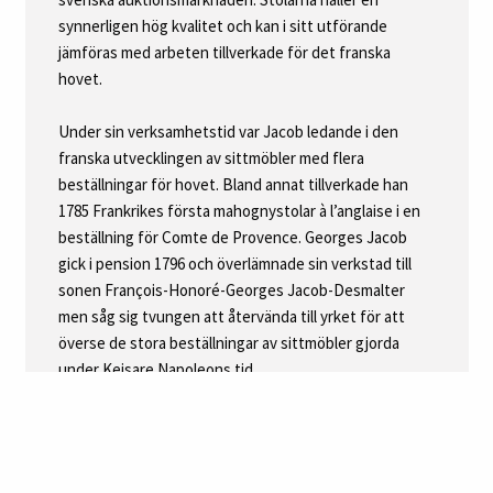
Pierre Kjellberg. Le mobilier français du XVIIIe siècle: dictionnaire
des ébénistes et des menuisiers. Paris: Les Éditions de
l’Amateur; 2002. Jämför med karmstolar utförda för drottning
Marie-Antoinette till Château de Saint-Cloud avbildade s. 420.
FOKUS
Auktionens fyra högklassiga karmstolar är utförda av
den främste franske stoltillverkaren under sent 1700-
tal och tidigt 1800-tal Georges Jacob (1739-1814). Det
är ovanligt att se sittmöbler av denna kvalitet på den
svenska auktionsmarknaden. Stolarna håller en
synnerligen hög kvalitet och kan i sitt utförande
jämföras med arbeten tillverkade för det franska
hovet.
Under sin verksamhetstid var Jacob ledande i den
franska utvecklingen av sittmöbler med flera