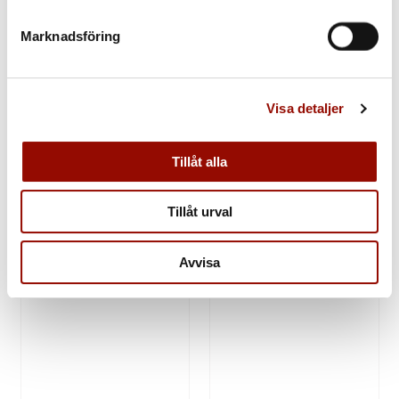
Marknadsföring
802. PROSPERO
803. HANS I
FONTANA
JORDAENS
Visa detaljer
(Italy 1512‑1597).
(Flanders 1555 1630).
Follower of, 16th/17th
Christ on his Way to
Tillåt alla
century. The Holy Family
Golgotha. Indistinctly
with Saint...
signed and...
Tillåt urval
Utrop:
Utrop:
15.000 - 20.000 SEK
100.000 - 150.000 SEK
Klubbat pris:
Klubbat pris:
34.000 SEK
390.000 SEK
Avvisa