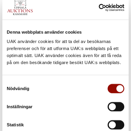
Denna webbplats använder cookies
800. ANTONIO
801. CIRO FERRI
FRANCISCO
UAK använder cookies för att ta del av besökarnas
(Italy 1634‑1689).
PERUZZINI
preferenser och för att utforma UAK:s webbplats på ett
Attributed to. The Holy
Family with the Infant
(Italy 1643‑1703). A
optimalt sätt. UAK använder cookies även för att få reda
Saint John...
landscape with a hermit.
på om den besökande tidigare besökt UAK:s webbplats.
Oil on relined canvas...
Utrop:
Utrop:
40.000 - 50.000 SEK
Samtyckesval
12.000 - 15.000 SEK
Klubbat pris:
Nödvändig
41.000 SEK
Klubbat pris: Åter
Inställningar
Statistik