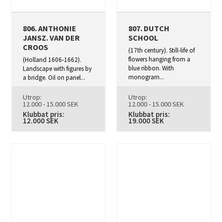
806. ANTHONIE
807. DUTCH
JANSZ. VAN DER
SCHOOL
CROOS
(17th century). Still-life of
flowers hanging from a
(Holland 1606‑1662).
blue ribbon. With
Landscape with figures by
monogram...
a bridge. Oil on panel...
Utrop:
Utrop:
12.000 - 15.000 SEK
12.000 - 15.000 SEK
Klubbat pris:
Klubbat pris:
12.000 SEK
19.000 SEK