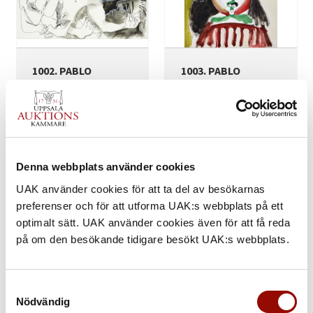
1002. PABLO
1003. PABLO
PICASSO
PICASSO
(1881‑1973). "Nus"
(1881‑1973). ”Fillette au
Signed in pencil Picasso
béret”. Signed Picasso
and dated 1er. Aout 1972.
and on the reverse...
Pen and...
Utrop:
Utrop:
Denna webbplats använder cookies
3.000.000 - 5.000.000 SEK
12.000.000 - 18.000.000 SEK
UAK använder cookies för att ta del av besökarnas
Klubbat pris:
Klubbat pris:
8.600.000 SEK
21.400.000 SEK
preferenser och för att utforma UAK:s webbplats på ett
optimalt sätt. UAK använder cookies även för att få reda
på om den besökande tidigare besökt UAK:s webbplats.
Samtyckesval
Nödvändig