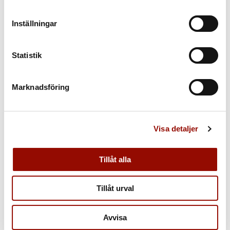
Inställningar
1004. PABLO
1005. PABLO
PICASSO
PICASSO
Statistik
(1881‑1973). ”Femme nue
(1881‑1973). ”Le repos”.
se coiffant”. Signed
Signed in crayon Picasso
Picasso and dated
and dated 8 mai 47 and...
Marknadsföring
17.7.67...
Utrop:
Utrop:
1.200.000 - 1.800.000 SEK
1.500.000 - 2.000.000 SEK
Klubbat pris:
Klubbat pris:
Visa detaljer
1.600.000 SEK
1.000.000 SEK
Tillåt alla
Tillåt urval
Avvisa