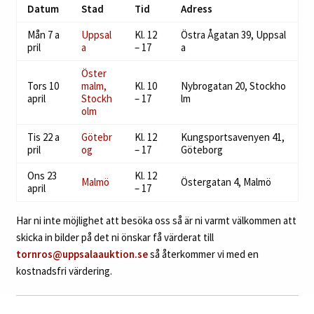
Datum
Stad
Tid
Adress
Mån 7 a
Uppsal
Kl. 12
Östra Ågatan 39, Uppsal
pril
a
– 17
a
Öster
Tors 10
malm,
Kl. 10
Nybrogatan 20, Stockho
april
Stockh
– 17
lm
olm
Tis 22 a
Götebr
Kl. 12
Kungsportsavenyen 41,
pril
og
– 17
Göteborg
Ons 23
Kl. 12
Malmö
Östergatan 4, Malmö
april
– 17
Har ni inte möjlighet att besöka oss så är ni varmt välkommen att
skicka in bilder på det ni önskar få värderat till
tornros@uppsalaauktion.se
så återkommer vi med en
kostnadsfri värdering.