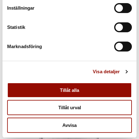
Inställningar
Statistik
Marknadsföring
Ljusstakar, ett par
Christian Lieberkühn den yngre, Berlin, c:a 1747.
Sålda för 305.000 kr
Visa detaljer
Tillåt alla
Tillåt urval
Avvisa