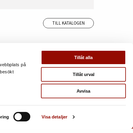
TILL KATALOGEN
Tillåt alla
 webbplats på
 besökt
Tillåt urval
Avvisa
ring
Visa detaljer