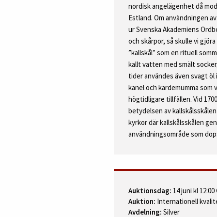
nordisk angelägenhet då mode
Estland. Om användningen av 
ur Svenska Akademiens Ordbok
och skårpor, så skulle vi gjör
”kallskål” som en rituell som
kallt vatten med smält socker,
tider användes även svagt öl 
kanel och kardemumma som var
högtidligare tillfällen. Vid 1
betydelsen av kallskålsskålen 
kyrkor där kallskålsskålen ge
användningsområde som dops
Auktionsdag:
14 juni kl 12:0
Auktion:
Internationell kvalit
Avdelning:
Silver