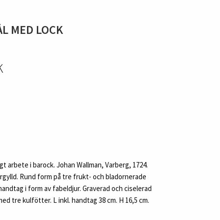
ÅL MED LOCK
K
t arbete i barock. Johan Wallman, Varberg, 1724.
rgylld. Rund form på tre frukt- och bladornerade
handtag i form av fabeldjur. Graverad och ciselerad
d tre kulfötter. L inkl. handtag 38 cm. H 16,5 cm.