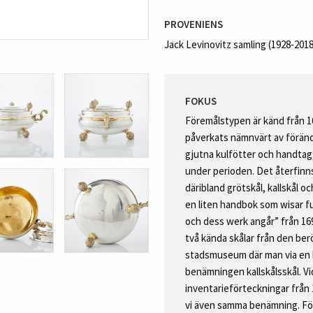
PROVENIENS
Jack Levinovitz samling (1928‑201
FOKUS
Föremålstypen är känd från 167
påverkats nämnvärt av föränd
gjutna kulfötter och handtag,
under perioden. Det återfinn
däribland grötskål, kallskål o
en liten handbok som wisar f
och dess werk angår” från 16
två kända skålar från den b
stadsmuseum där man via en 
benämningen kallskålsskål. Vi
inventarieförteckningar från 1
vi även samma benämning. För