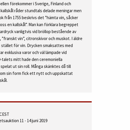
llen förekommer i Sverige, Finland och
kallskål råder stundtals delade meningar men
 från 1755 beskrivs det ”hämta vin, såcker
a oss en kallskål”. Man kan förklara begreppet
mardryck vanligtvis vid bröllop bestående av
 ”franskt vin”, citronskivor och muskot. I äldre
i stället för vin. Drycken smaksattes med
 exklusiva varor och väl lämpade vid
700-talets mitt hade den ceremoniella
spelat ut sin roll. Många skänktes då till
nom sin form fick ett nytt och uppskattat
kål.
0 CEST
etsauktion 11 - 14 juni 2019