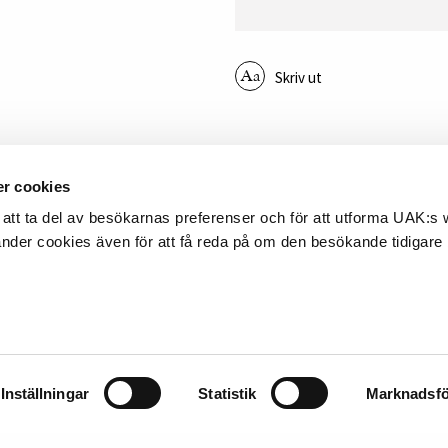
Skriv ut
r cookies
TAKT
SNABBLÄNKAR
att ta del av besökarnas preferenser och för att utforma UAK:s
änder cookies även för att få reda på om den besökande tidigare
la Auktionskammare
Värdera och sälja föremål
atan 4
Köpa föremål
 Uppsala
Nyhetsbrev
8 – 12 12 22
Fullständiga villkor
uppsalaauktion.se
Dataskyddspolicy
Inställningar
Statistik
Marknadsfö