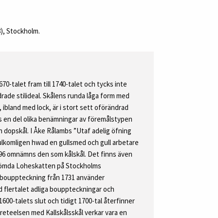
8), Stockholm.
0-talet fram till 1740-talet och tycks inte
rade stilideal. Skålens runda låga form med
 ibland med lock, är i stort sett oförändrad
s en del olika benämningar av föremålstypen
ch dopskål. I Åke Rålambs ”Utaf adelig öfning
ulkomligen hwad en gullsmed och gull arbetare
96 omnämns den som kålskål. Det finns även
erömda Loheskatten på Stockholms
bouppteckning från 1731 använder
d flertalet adliga bouppteckningar och
600-talets slut och tidigt 1700-tal återfinner
eteelsen med Kallskålsskål verkar vara en