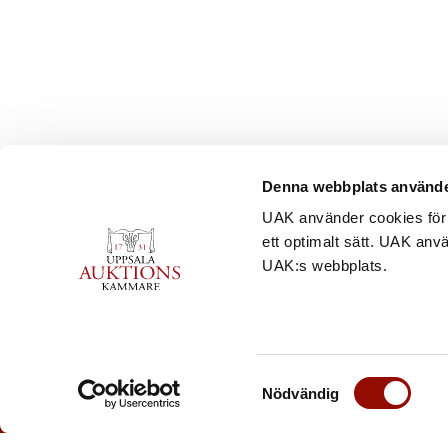
Denna webbplats använde
KON
UAK använder cookies för 
ett optimalt sätt. UAK anv
Uppsa
UAK:s webbplats.
Säbyg
753 23
Tel:
01
mail@
Samtyckesval
Nödvändig