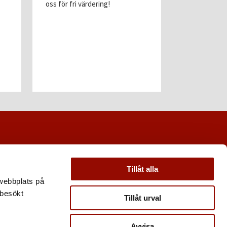
oss för fri värdering!
grafiska pro
betingar de h
Tillåt alla
 webbplats på
 besökt
Tillåt urval
Avvisa