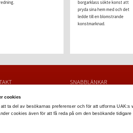
redning.
borgarklass sökte konst att
pryda sina hem med och det
ledde till en blomstrande
konstmarknad.
TAKT
SNABBLÄNKAR
la Auktionskammare
Värdera och sälja föremål
r cookies
atan 4
Köpa föremål
 Uppsala
Nyhetsbrev
att ta del av besökarnas preferenser och för att utforma UAK:s
8 – 12 12 22
Fullständiga villkor
änder cookies även för att få reda på om den besökande tidigare
uppsalaauktion.se
Dataskyddspolicy