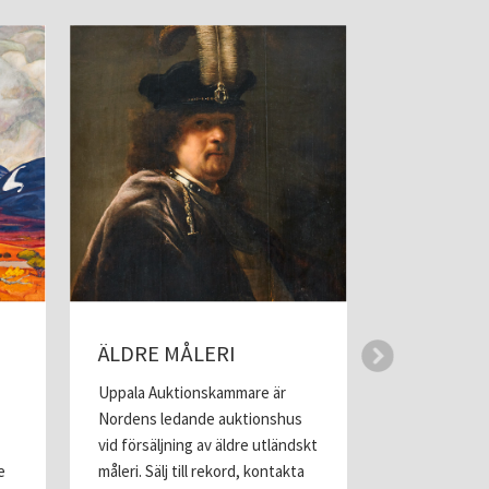
ÄLDRE MÅLERI
MODERN 
Uppala Auktionskammare är
Modern grafik
Nordens ledande auktionshus
föremålsomr
vid försäljning av äldre utländskt
konstmarknad
e
måleri. Sälj till rekord, kontakta
internatione