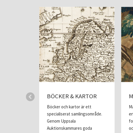
ILVER &
BÖCKER & KARTOR
M
Böcker och kartor är ett
Ma
kammares
specialiserat samlingsområde.
en
på
Genom Uppsala
fo
 har genom
Auktionskammares goda
oc