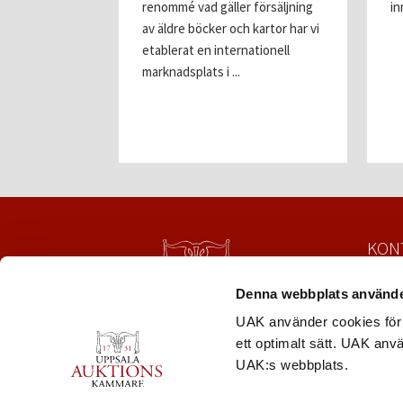
renommé vad gäller försäljning
in
ngar för våra
av äldre böcker och kartor har vi
etablerat en internationell
marknadsplats i ...
KON
Uppsa
Denna webbplats använde
Säbyg
753 23
UAK använder cookies för 
Tel:
01
ett optimalt sätt. UAK anv
mail@
UAK:s webbplats.