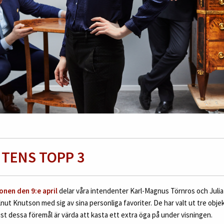
TENS TOPP 3
onen den 9:e april
delar våra intendenter Karl-Magnus Törnros och Juli
ut Knutson med sig av sina personliga favoriter. De har valt ut tre objek
ust dessa föremål är värda att kasta ett extra öga på under visningen.