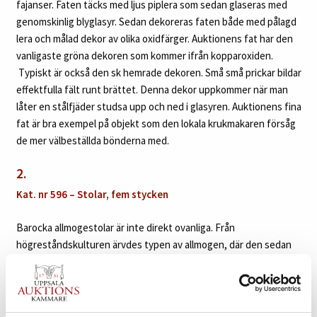
fajanser. Faten täcks med ljus piplera som sedan glaseras med
genomskinlig blyglasyr. Sedan dekoreras faten både med pålagd
lera och målad dekor av olika oxidfärger. Auktionens fat har den
vanligaste gröna dekoren som kommer ifrån kopparoxiden.
Typiskt är också den sk hemrade dekoren. Små små prickar bildar
effektfulla fält runt brättet. Denna dekor uppkommer när man
låter en stålfjäder studsa upp och ned i glasyren. Auktionens fina
fat är bra exempel på objekt som den lokala krukmakaren försåg
de mer välbeställda bönderna med.
2.
Kat. nr 596 – Stolar, fem stycken
Barocka allmogestolar är inte direkt ovanliga. Från
högreståndskulturen ärvdes typen av allmogen, där den sedan
blev den kanske mest utbredda modellen. De har funnits över
stora delar av landet, och tillverkningen pågick långt in på 1800-
talet. Vad som däremot är extremt ovanligt är stolar med
dekormåleri likt det på auktionens stolar. Modellen med högre