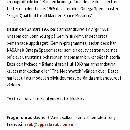
kronograffunktion”. Bara en kronograf överlevde dessa extrema
tester och den 1 mars 1965 deklarerades Omega Speedmaster
”Flight Qualified for all Manned Space Missions”.
Redan den 23 mars 1965 bars armbandsuret av Virgil ”Gus”
Grissom och John Young på Gemini III som var det första
bemannade uppdraget i Gemini-programmet, sedan dess har
NASA haft Omega Speedmaster som en del av astronauternas
officiella utrustning och resten är som man brukar säga historia.
Efter den lyckade månlandningen i juli 1969 har armbandsuret
kallats månklockan eller ”The Moonwatch” världen över. Detta
har lett till att modellen blivit det mest berömda armbandsuret i
världen.
Text av:
Tony Frank, intendent för klockor.
Frågor om auktionen?
Varmt välkommen att kontakta Tony
Frank på
frank@uppsalaauktion.se