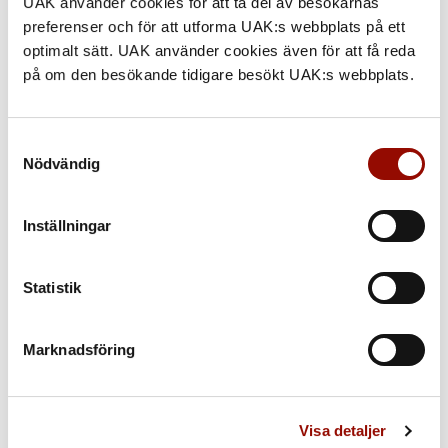
UAK använder cookies för att ta del av besökarnas
preferenser och för att utforma UAK:s webbplats på ett
optimalt sätt. UAK använder cookies även för att få reda
på om den besökande tidigare besökt UAK:s webbplats.
Samtyckesval
Nödvändig
Inställningar
Statistik
TILL AUKTIONEN
Marknadsföring
Utforska hela katalogen »
Visa detaljer