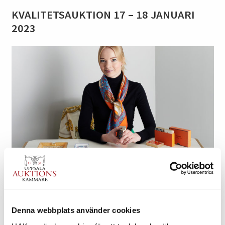
KVALITETSAUKTION 17 – 18 JANUARI
2023
I FOKUS
Läs mer om vad som är värt att uppmärksamma lite extra
Denna webbplats använder cookies
»