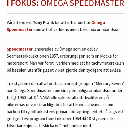
I FOKUS:
OMEGA SPEEDMASTER
Vår intendent
Tony Frank
berättar här om hur
Omega
Speedmaster
kom att bli världens mest berömda armbandsur.
Speedmaster
lanserades av Omega som en del av
Seamasterkollektionen 1957, ursprungligen som en klocka för
motorsport. Man var först i världen med att ha tachymeterskalan
på bezelen utanför glaset vilket gjorde den tydligare att avläsa.
Tre stycken i den allra första astronautgruppen ”Mercury Seven”
bar Omega Speedmaster som sina personliga armbandsur under
tidigt 1960-tal. Då NASA ville säkerställa att kvaliteten på
piloternas ur var tillräckligt bra för att kunna användas som
backup till rymdfarkostens primära tidtagningsenhet så togs ett
gediget testprogram fram i oktober 1964 då 10 stycken olika
tillverkare bjöds att skicka in ”armbandsur med