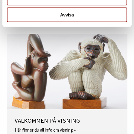
TILL KATALOGEN
Se alla auktionens objekt »
Avvisa
VÄLKOMMEN PÅ VISNING
Här finner du all info om visning »