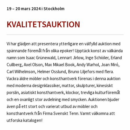
19 – 20 mars 2024 i Stockholm
KVALITETSAUKTION
Vi har glädjen att presentera ytterligare en välfylld auktion med
spännande föremål från olika epoker! Upptäck konst av välkända
namn som Isaac Grünewald, Lennart Jirlow, Inge Schiöler, Erland
Cullberg, Axel Olson, Max Mikael Book, Andy Warhol, Joan Miró,
Carl Wilhelmson, Helmer Osslund, Bruno Liljefors med flera.
Vackra äldre möbler och konsthantverk förenas i denna auktion
med moderna designklassiker, mattor, skulpturer, kinesiskt
porslin, asiatiskt konsthantverk, klockor, trevliga kulturföremål
och en ovanligt stor avdelning med smycken. Auktionen bjuder
även på ett stort och varierat utbud av möbler och
konsthantverk från Firma Svenskt Tenn. Varmt välkomna att
utforska katalogen!