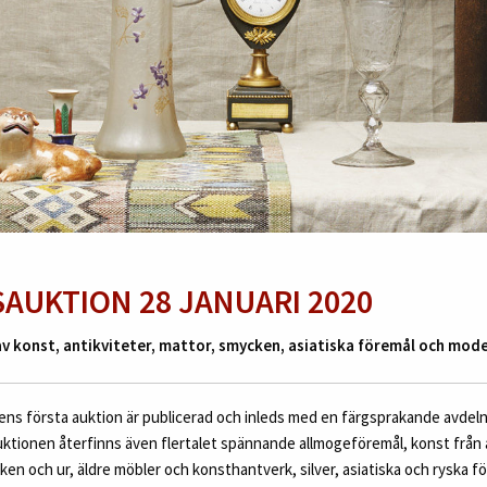
SAUKTION 28 JANUARI 2020
 konst, antikviteter, mattor, smycken, asiatiska föremål och mode
gens första auktion är publicerad och inleds med en färgsprakande avdel
ktionen återfinns även flertalet spännande allmogeföremål, konst från a
n och ur, äldre möbler och konsthantverk, silver, asiatiska och ryska fö