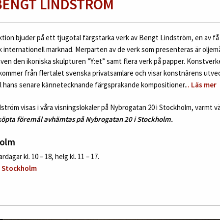
 BENGT LINDSTRÖM
tion bjuder på ett tjugotal färgstarka verk av Bengt Lindström, en av f
k internationell marknad. Merparten av de verk som presenteras är oljemå
även den ikoniska skulpturen ”Y:et” samt flera verk på papper. Konstver
ommer från flertalet svenska privatsamlare och visar konstnärens utveck
till hans senare kännetecknande färgsprakande kompositioner..
. Läs mer
ström visas i våra visningslokaler på Nybrogatan 20 i Stockholm, varmt v
 köpta föremål avhämtas på Nybrogatan 20 i Stockholm.
holm
rdagar kl. 10 – 18, helg kl. 11 – 17.
, Stockholm