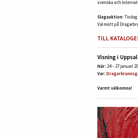
svenska och internati
Slagauktion:
Tisdag 
Väl mött på Dragarbr
TILL KATALOGE
Visning i Uppsa
När:
24 – 27 januari 20
Var:
Dragarbrunnsga
Varmt välkomna!