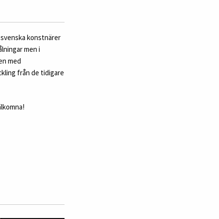
å svenska konstnärer
lningar men i
ken med
ling från de tidigare
älkomna!