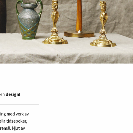
rn design!
ning med verk av
lla tidsepoker,
remål. Njut av