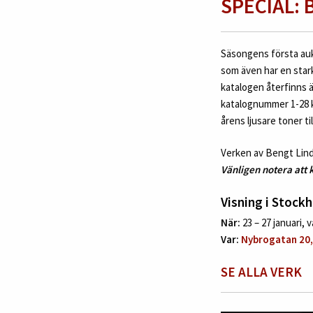
SPECIAL:
Säsongens första auk
som även har en star
katalogen återfinns 
katalognummer 1-28 k
årens ljusare toner 
Verken av Bengt Lind
Vänligen notera att
Visning i Stock
När:
23 – 27 januari, va
Var:
Nybrogatan 20
SE ALLA VERK