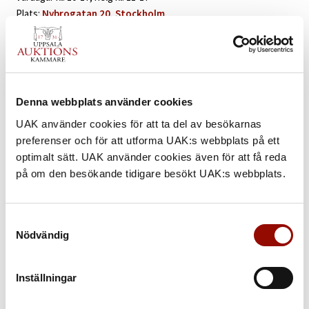
Plats:
Nybrogatan 20, Stockholm
Läs mer:
Madeleine Pyk – en färgstark och fascinerande
konstnär »
Denna webbplats använder cookies
UAK använder cookies för att ta del av besökarnas
ALLT DU BEHÖVER VETA
preferenser och för att utforma UAK:s webbplats på ett
optimalt sätt. UAK använder cookies även för att få reda
på om den besökande tidigare besökt UAK:s webbplats.
Samtyckesval
Nödvändig
Inställningar