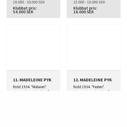
18.000 - 20.000 SEK
15.000 - 18.000 SEK
Klubbat pris:
Klubbat pris:
54.000 SEK
16.000 SEK
11. MADELEINE PYK
12. MADELEINE PYK
född 1934. "Mälaren".
född 1934. "Festen".
Signerad M Pyk. Olja på
Signerad M Pyk. Olja på
duk, 65 x 49 cm.
duk, 50 x 48 cm.
Utrop:
Utrop:
20.000 - 25.000 SEK
15.000 - 20.000 SEK
Klubbat pris:
Klubbat pris:
32.000 SEK
19.000 SEK