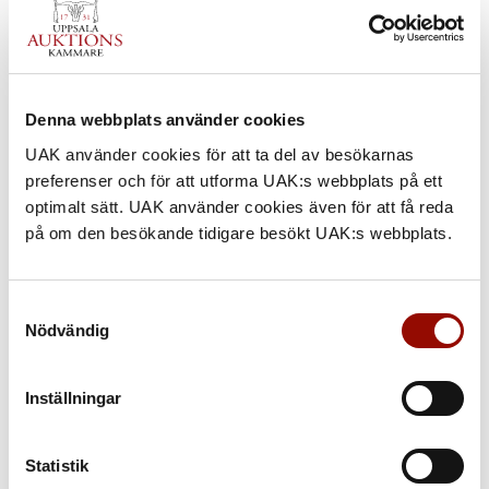
1. MADELEINE PYK
2. MADELEINE PYK
Denna webbplats använder cookies
född 1934. Utsikt från
född 1934. "Noa och jag"
balkongen. Signerad M
- Cirkus i Stockholm.
UAK använder cookies för att ta del av besökarnas
Pyk. Olja på duk...
Signerad och daterad M.
preferenser och för att utforma UAK:s webbplats på ett
Pyk...
optimalt sätt. UAK använder cookies även för att få reda
Utrop:
Utrop:
på om den besökande tidigare besökt UAK:s webbplats.
8.000 - 10.000 SEK
25.000 - 30.000 SEK
Klubbat pris:
Klubbat pris:
7.500 SEK
26.000 SEK
Samtyckesval
Nödvändig
Inställningar
Statistik