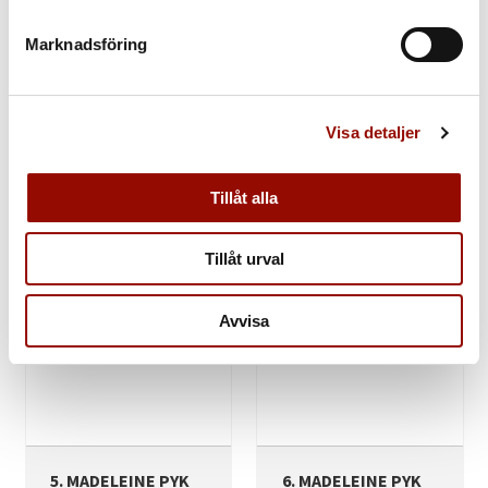
Marknadsföring
3. MADELEINE PYK
4. MADELEINE PYK
född 1934. Konstnären i
född 1934. Tiger vid
ateljén. Signerad M Pyk.
spelbordet. Signerad M
Olja på duk...
Pyk. Olja på duk...
Visa detaljer
Utrop:
Utrop:
25.000 - 30.000 SEK
20.000 - 25.000 SEK
Tillåt alla
Klubbat pris:
Klubbat pris:
20.000 SEK
16.200 SEK
Tillåt urval
Avvisa
5. MADELEINE PYK
6. MADELEINE PYK