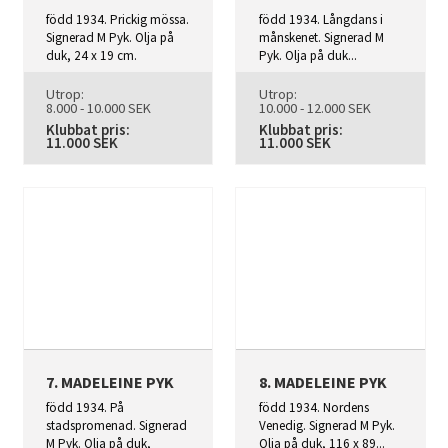
född 1934. Prickig mössa.
född 1934. Långdans i
Signerad M Pyk. Olja på
månskenet. Signerad M
duk, 24 x 19 cm.
Pyk. Olja på duk...
Utrop:
Utrop:
8.000 - 10.000 SEK
10.000 - 12.000 SEK
Klubbat pris:
Klubbat pris:
11.000 SEK
11.000 SEK
7. MADELEINE PYK
8. MADELEINE PYK
född 1934. På
född 1934. Nordens
stadspromenad. Signerad
Venedig. Signerad M Pyk.
M Pyk. Olja på duk,
Olja på duk, 116 x 89...