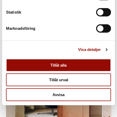
Statistik
ATT BJUDA PÅ AUKTION
Marknadsföring
Du kan delta på flera sätt vid auktionen
Visa detaljer
Tillåt alla
Tillåt urval
Avvisa