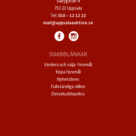
Säbygatan 4
753 23 Uppsala
Tel:
018 – 12 12 22
mail@uppsalaauktion.se
SNABBLÄNKAR
Värdera och sälja föremål
Köpa föremål
Nyhetsbrev
Fullständiga villkor
Dataskyddspolicy