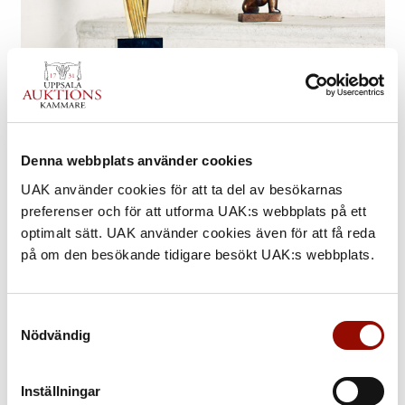
ATT KÖPA: STEG-FÖR-STEG
Vår filosofi är att det ska vara enkelt och roligt att köpa
Denna webbplats använder cookies
på auktion.
UAK använder cookies för att ta del av besökarnas
preferenser och för att utforma UAK:s webbplats på ett
optimalt sätt. UAK använder cookies även för att få reda
på om den besökande tidigare besökt UAK:s webbplats.
Samtyckesval
Nödvändig
Inställningar