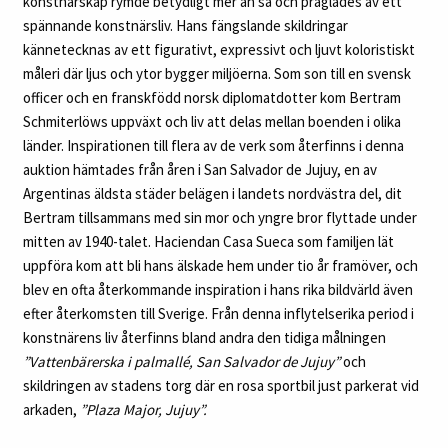
konstnärskap rymde betydligt mer än så och präglades av ett
spännande konstnärsliv. Hans fängslande skildringar
kännetecknas av ett figurativt, expressivt och ljuvt koloristiskt
måleri där ljus och ytor bygger miljöerna. Som son till en svensk
officer och en franskfödd norsk diplomatdotter kom Bertram
Schmiterlöws uppväxt och liv att delas mellan boenden i olika
länder. Inspirationen till flera av de verk som återfinns i denna
auktion hämtades från åren i San Salvador de Jujuy, en av
Argentinas äldsta städer belägen i landets nordvästra del, dit
Bertram tillsammans med sin mor och yngre bror flyttade under
mitten av 1940-talet. Haciendan Casa Sueca som familjen lät
uppföra kom att bli hans älskade hem under tio år framöver, och
blev en ofta återkommande inspiration i hans rika bildvärld även
efter återkomsten till Sverige. Från denna inflytelserika period i
konstnärens liv återfinns bland andra den tidiga målningen
”Vattenbärerska i palmallé, San Salvador de Jujuy”
och
skildringen av stadens torg där en rosa sportbil just parkerat vid
arkaden,
”Plaza Major, Jujuy”.