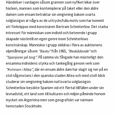
Händelser i vardagen såsom grannen som nyfiket kikar över
häcken, mannen som kontemplerar på taket eller den äldre
damen som ensam betraktar sin omgivning bakom svarta
solglasögon är några av de uttrycksfulla motiv som har kommit
att förknippas med konstnären Bertram Schmiterlöw. Det starka
intresset för människan som individ och beteende i grupp
skapade nästintill en egen genre inom Schmiterlöws
konstnärskap. Människor i grupp skildras i flera av auktionens
oljemålningar såsom
”Bastu”
från 1965,
”Beskådande”
och
”Spanjorer på torg”
. På samma vis fångade han mästerligt den
ensamma individens styrka och tankegång genom verk som
”Kvinnan i Altea”
, där en ensam äldre dam har slagit sig ner på en
stol någonstans i den spanska staden Altea och med stolt blick
studerar sin omgivning bakom nattsvarta solglasögon.
Schmiterlöw besökte Spanien vid ett flertal tillfällen under sin
levnadstid, ett land som till kulturen och miljön påminde honom
mycket om Argentina men som geografiskt var närmare
hemstaden Stockholm.