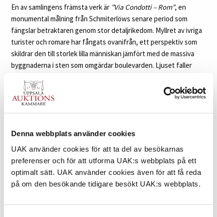
En av samlingens främsta verk är
”Via Condotti – Rom”
, en
monumental målning från Schmiterlöws senare period som
fängslar betraktaren genom stor detaljrikedom. Myllret av ivriga
turister och romare har fångats ovanifrån, ett perspektiv som
skildrar den till storlek lilla människan jämfört med de massiva
byggnaderna i sten som omgärdar boulevarden. Ljuset faller
längs med Via Condotti, men i skuggorna längs med fasaderna
pågår full aktivitet.
Flertalet av de konstverk som nu bjuds ut till försäljning ställdes
ut på Bertram Schmiterlöws stora separatutställning
”Från mina
Denna webbplats använder cookies
två världar”
som ägde rum på Prins Eugens Waldemarsudde
vintern 2000–2001. Auktionen erbjuder några av konstnärens
UAK använder cookies för att ta del av besökarnas
främsta målningar samt akvareller som aldrig tidigare varit ute på
preferenser och för att utforma UAK:s webbplats på ett
marknaden. Bertram Schmiterlöw tilldelades 1974 Vasaorden för
optimalt sätt. UAK använder cookies även för att få reda
sin betydande konstnärliga gärning, samt 2002 Argentinas
på om den besökande tidigare besökt UAK:s webbplats.
högsta utmärkelse Orden Libertador San Martin.
Samlingen med Schmiterlöws konstverk visas separat i