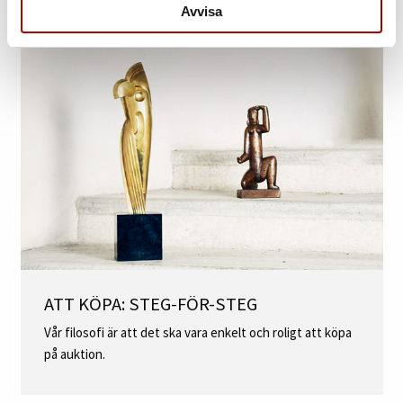
ALLT DU BEHÖVER VETA
Avvisa
ATT KÖPA: STEG-FÖR-STEG
Vår filosofi är att det ska vara enkelt och roligt att köpa
på auktion.