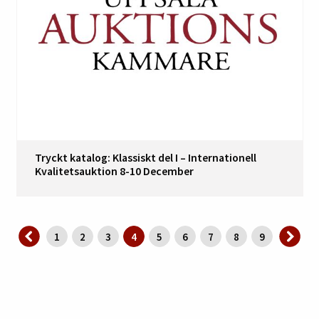
Tryckt katalog: Klassiskt del I – Internationell
Kvalitetsauktion 8-10 December
1
2
3
4
5
6
7
8
9