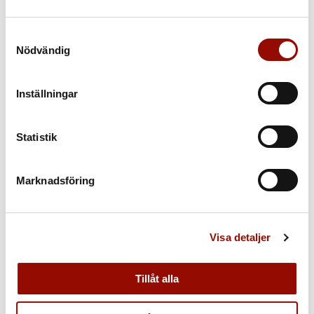
Samtyckesval
Nödvändig
Inställningar
Statistik
Marknadsföring
Visa detaljer
Tryckt katalog: Smycken & klockor –
Tillåt alla
Internationell Kvalitetsauktion 14 juni 2022