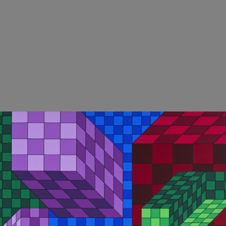
8 – 12 12 22
Fullständiga villkor
uppsalaauktion.se
Dataskyddspolicy