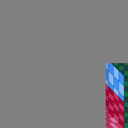
Tel:
01
mail@