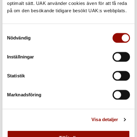
optimalt sätt. UAK använder cookies även för att få reda
på om den besökande tidigare besökt UAK:s webbplats.
Samtyckesval
Nödvändig
Inställningar
Statistik
Marknadsföring
BOKA HEMBESÖK
Har du flera föremål, större objekt eller ett helt hem att
Visa detaljer
gå igenom? Vi gör dagligen hembesök för värdering och
försäljning.