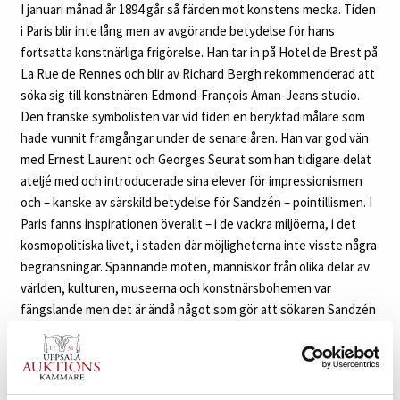
I januari månad år 1894 går så färden mot konstens mecka. Tiden
i Paris blir inte lång men av avgörande betydelse för hans
fortsatta konstnärliga frigörelse. Han tar in på Hotel de Brest på
La Rue de Rennes och blir av Richard Bergh rekommenderad att
söka sig till konstnären Edmond-François Aman-Jeans studio.
Den franske symbolisten var vid tiden en beryktad målare som
hade vunnit framgångar under de senare åren. Han var god vän
med Ernest Laurent och Georges Seurat som han tidigare delat
ateljé med och introducerade sina elever för impressionismen
och – kanske av särskild betydelse för Sandzén – pointillismen. I
Paris fanns inspirationen överallt – i de vackra miljöerna, i det
kosmopolitiska livet, i staden där möjligheterna inte visste några
begränsningar. Spännande möten, människor från olika delar av
världen, kulturen, museerna och konstnärsbohemen var
fängslande men det är ändå något som gör att sökaren Sandzén
bestämmer sig för att ytterligare en gång fortsätta sitt äventyr.
Färden går denna gång över Atlanten till den mäktiga
kontinenten i väst. Konstnärskollegan Carl Milles, som också han
tillbringade mycket tid i USA, har uttryckt följande: ”När Birger