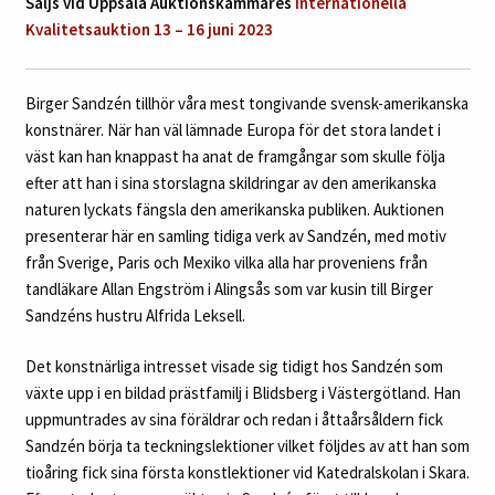
Säljs vid Uppsala Auktionskammares
Internationella
Kvalitetsauktion 13 – 16 juni 2023
Birger Sandzén tillhör våra mest tongivande svensk-amerikanska
konstnärer. När han väl lämnade Europa för det stora landet i
väst kan han knappast ha anat de framgångar som skulle följa
efter att han i sina storslagna skildringar av den amerikanska
naturen lyckats fängsla den amerikanska publiken. Auktionen
presenterar här en samling tidiga verk av Sandzén, med motiv
från Sverige, Paris och Mexiko vilka alla har proveniens från
tandläkare Allan Engström i Alingsås som var kusin till Birger
Sandzéns hustru Alfrida Leksell.
Det konstnärliga intresset visade sig tidigt hos Sandzén som
växte upp i en bildad prästfamilj i Blidsberg i Västergötland. Han
uppmuntrades av sina föräldrar och redan i åttaårsåldern fick
Sandzén börja ta teckningslektioner vilket följdes av att han som
tioåring fick sina första konstlektioner vid Katedralskolan i Skara.