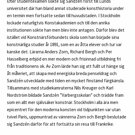
Efter studentexamen sökte sig Sandzén först till Lunds
universitet där han bland annat studerade konsthistoria under
en termin men fortsatte sedan till huvudstaden. I Stockholm
lockade naturligtvis Konstakademien och till den anrika
institutionen sökte han men blev inte antagen. Därför blev det
istället vid Konstnärsförbundets skola som han började sina
konstnärliga studier år 1891, som en av åtta elever och tur var
kanske det. Lärarna Anders Zorn, Richard Bergh och Per
Hasselberg erbjöd en mer modern och frisinnad utbildning fri
från traditionens ok. Av Zorn lärde han sig att fullt ut hänge sig
åt måleriet, att skapa med energiska breda penseldrag och
Sandzén utvecklade med tiden en mycket finstämd färgkänsla.
Tillsammans med studiekamraterna Nils Kreuger och Karl
Nordström bildade Sandzén ”Varbergsskolan” och trädde fram
som en allt mer självsäker konstnär. Stockholm i alla ära men
epicentret för den moderna konsten vid tidpunkten var utan
tvivel Paris, uppmuntrad av vännerna Zorn och Bergh beslutade
sig Sandzén därför för att fortsätta sin resa till Frankrike.