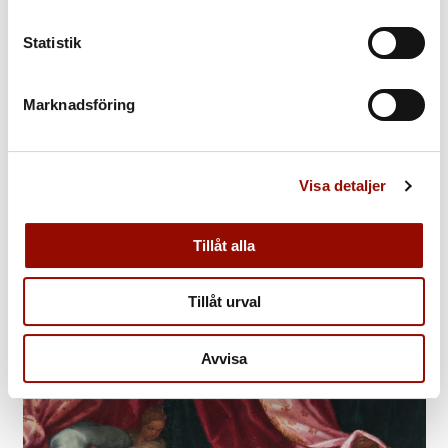
Statistik
Marknadsföring
Visa detaljer
A Fine Chinese Transitional Vase
Period: Shunzhi (1644‑1661).
Tillåt alla
Såld för 700.000 kr
Tillåt urval
Avvisa