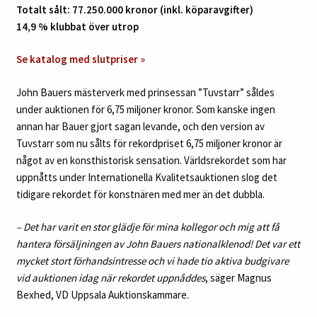
Totalt sålt:
77.250.000 kronor
(inkl. köparavgifter)
14,9 % klubbat över utrop
Se katalog med slutpriser »
John Bauers mästerverk med prinsessan ”Tuvstarr” såldes
under auktionen för 6,75 miljoner kronor. Som kanske ingen
annan har Bauer gjort sagan levande, och den version av
Tuvstarr som nu sålts för rekordpriset 6,75 miljoner kronor är
något av en konsthistorisk sensation. Världsrekordet som har
uppnåtts under Internationella Kvalitetsauktionen slog det
tidigare rekordet för konstnären med mer än det dubbla.
– Det har varit en stor glädje för mina kollegor och mig att få
hantera försäljningen av John Bauers nationalklenod! Det var ett
mycket stort förhandsintresse och vi hade tio aktiva budgivare
vid auktionen idag när rekordet uppnåddes
, säger Magnus
Bexhed, VD Uppsala Auktionskammare.