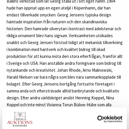
Ballins verkstad som lät Georg ställa ut i sitt eget namn. 1904
hade han öppnat upp en egen ateljé i Köpenhamn, där han
endast tillverkade smycken. Georg Jensens typiska design
hämtade inspiration från naturen och den skandinaviska
historien. Den hamrade silverytan i kontrast med ädelstenar och
rikliga ornament blev hans signum. Verksamheten utökades
snabbt och Georg Jensen förstod tidigt att mekanisk tillverkning
i kombination med hantverk och kvalitet bidrog till ökad
produktion för att kunna möta den stora efterfrågan, framför allt
i Sverige och USA. Han anställde andra formgivare som bidrog till
nytänkande och kreativitet. Johan Rhode, Arno Malinowski,
Harald Nielsen var bara några som blev nära sammankopplade till
bolaget. Efter Georg Jensens bortgång fortsatte företaget i
samma anda och eftersträvade alltid banbrytande och kvalitativ
design. Efter andra världskriget anslöt Henning Koppel, Nina
Koppel och inte minst Vivianna Torun Bülow-Hübe som alla
bidrog med sin unika design. Idag är Georg Jensen synonymt för
dansk och skandinavisk design med fokus på både silver och
smycken.