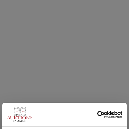
mail@uppsalaauktion.se
SNABBLÄNKAR
Värdera och sälja föremål
Köpa föremål
Nyhetsbrev
Fullständiga villkor
Dataskyddspolicy