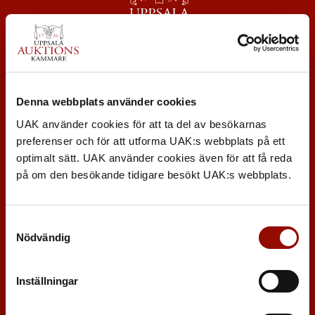
KONTAKT
Denna webbplats använder cookies
Uppsala Auktionskammare
Säbygatan 4
UAK använder cookies för att ta del av besökarnas
753 23 Uppsala
preferenser och för att utforma UAK:s webbplats på ett
Tel:
018 – 12 12 22
optimalt sätt. UAK använder cookies även för att få reda
mail@uppsalaauktion.se
på om den besökande tidigare besökt UAK:s webbplats.
Samtyckesval
Nödvändig
SNABBLÄNKAR
Värdera och sälja föremål
Inställningar
Köpa föremål
Nyhetsbrev