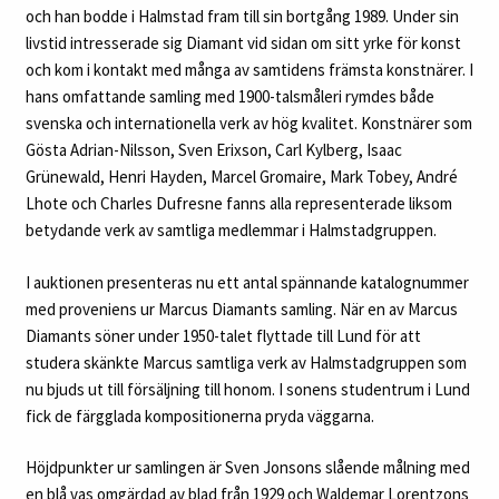
och han bodde i Halmstad fram till sin bortgång 1989. Under sin
livstid intresserade sig Diamant vid sidan om sitt yrke för konst
och kom i kontakt med många av samtidens främsta konstnärer. I
hans omfattande samling med 1900-talsmåleri rymdes både
svenska och internationella verk av hög kvalitet. Konstnärer som
Gösta Adrian-Nilsson, Sven Erixson, Carl Kylberg, Isaac
Grünewald, Henri Hayden, Marcel Gromaire, Mark Tobey, André
Lhote och Charles Dufresne fanns alla representerade liksom
betydande verk av samtliga medlemmar i Halmstadgruppen.
I auktionen presenteras nu ett antal spännande katalognummer
med proveniens ur Marcus Diamants samling. När en av Marcus
Diamants söner under 1950-talet flyttade till Lund för att
studera skänkte Marcus samtliga verk av Halmstadgruppen som
nu bjuds ut till försäljning till honom. I sonens studentrum i Lund
fick de färgglada kompositionerna pryda väggarna.
Höjdpunkter ur samlingen är Sven Jonsons slående målning med
en blå vas omgärdad av blad från 1929 och Waldemar Lorentzons