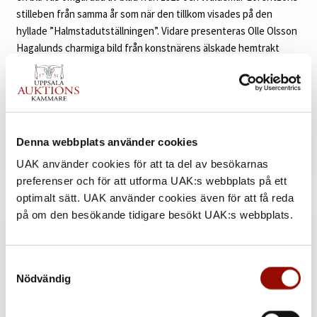
stilleben från samma år som när den tillkom visades på den
hyllade ”Halmstadutställningen”. Vidare presenteras Olle Olsson
Hagalunds charmiga bild från konstnärens älskade hemtrakt
samt spännande verk av Vera Nilsson, Esaias Thorén, Axel Olson,
Stellan Mörner och Erik Olson.
Se alla konstverk här »
Denna webbplats använder cookies
UAK använder cookies för att ta del av besökarnas
Tillbaka till katalogen »
preferenser och för att utforma UAK:s webbplats på ett
optimalt sätt. UAK använder cookies även för att få reda
Kontakt
på om den besökande tidigare besökt UAK:s webbplats.
MER INFORMATION
Samtyckesval
Nödvändig