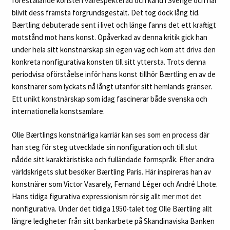
föreställande konsten välrespekterad och känd i Sverige och har
blivit dess främsta förgrundsgestalt. Det tog dock lång tid.
Bærtling debuterade sent i livet och länge fanns det ett kraftigt
motstånd mot hans konst. Opåverkad av denna kritik gick han
under hela sitt konstnärskap sin egen väg och kom att driva den
konkreta nonfigurativa konsten till sitt yttersta. Trots denna
periodvisa oförståelse inför hans konst tillhör Bærtling en av de
konstnärer som lyckats nå långt utanför sitt hemlands gränser.
Ett unikt konstnärskap som idag fascinerar både svenska och
internationella konstsamlare.
Olle Bærtlings konstnärliga karriär kan ses som en process där
han steg för steg utvecklade sin nonfiguration och till slut
nådde sitt karaktäristiska och fulländade formspråk. Efter andra
världskrigets slut besöker Bærtling Paris. Här inspireras han av
konstnärer som Victor Vasarely, Fernand Léger och André Lhote.
Hans tidiga figurativa expressionism rör sig allt mer mot det
nonfigurativa. Under det tidiga 1950-talet tog Olle Bærtling allt
längre ledigheter från sitt bankarbete på Skandinaviska Banken