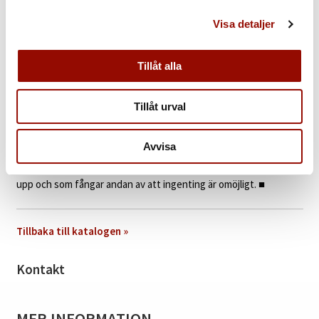
mästerliga arbete med linje, färg och form. Illustrerad härvid är
Visa detaljer
också den mycket sällsynta blyertskiss som utgjort förlagan till
kompositionen. Skissen, som idag återfinns i Bærtlingarkivet i
Riksarkivet är endast ett fåtal bevarade förstudier till målningar.
Tillåt alla
Centralt i hela Bærtlings konst är att eliminera varje möjlig
referens till någonting utanför bilden själv. Uttrycket skall
Tillåt urval
endast finnas i relationen mellan färger och former. I auktionens
målning kan betraktaren inte undvika den kraft som Olle Bærtling
Avvisa
lyckas fånga. ”Den öppna formen” gör också att konstverket är
större än dukens faktiska mått. En målning där gränserna löses
upp och som fångar andan av att ingenting är omöjligt.
■
Tillbaka till katalogen »
Kontakt
MER INFORMATION