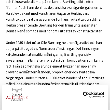
och fokuserade allt mer på sin konst. Bærtling sökte efter
”formen” och fann den hos de parisiska avantgarde-gallerierna.
Han blev bekant med konstnären Auguste Herbin, vars
konstruktiva ideal blir avgörande för hans fortsatta utveckling.
Herbin presenterade Bærtling för den framsynta galleristen
Denise René som tog med honom i sitt stall av konstruktivister.
Under 1950-talet målar Olle Bærtling helt nonfigurativt och han
börjar på sitt eget vis ”konstruera” målningar. Det finns ingen
kalkylerande matematik i målningarna, Bærtling gör själv
avvägningar mellan fälten för att nå den komposition som känns
rätt. Från geometriska grundelement bygger han upp en ny
bildvärld av måttförhållanden, proportioner och syntetiska
färgklanger. Under mitten av 1950-talet händer något i Bærtlings
måleri, de tidiga regelbundna fyrkanterna blir till trianglar som
spränger ramarna och tar sig utanför duken, öppna vinklar som
fortsätter ut i oändligheten – ”den öppna formen” föds. I
begreppet ”den öppna formen” strävade Bærtling efter att
avbilda rymd och rörelse genom sina geometriska former som