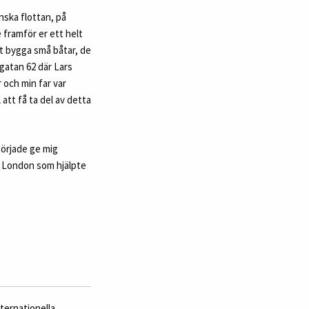
nska flottan, på
 framför er ett helt
att bygga små båtar, de
ngatan 62 där Lars
 och min far var
att få ta del av detta
började ge mig
 i London som hjälpte
nternationella