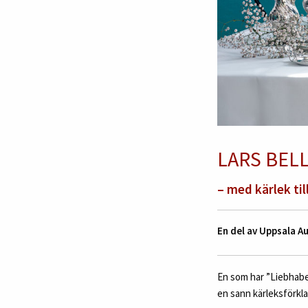
LARS BEL
– med kärlek till
En del av Uppsala 
En som har ”Liebhaben”
en sann kärleksförklar