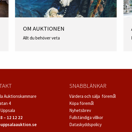
OM AUKTIONEN
Allt du behöver veta
TAKT
SNABBLÄNKAR
la Auktionskammare
Värdera och sälja föremål
atan 4
Köpa föremål
 Uppsala
Nyhetsbrev
8 – 12 12 22
Fullständiga villkor
uppsalaauktion.se
Dataskyddspolicy