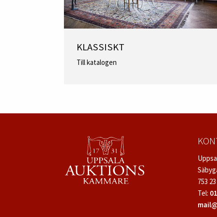
KLASSISKT
Till katalogen
KON
Uppsa
Säbyg
753 23
Tel:
01
mail@