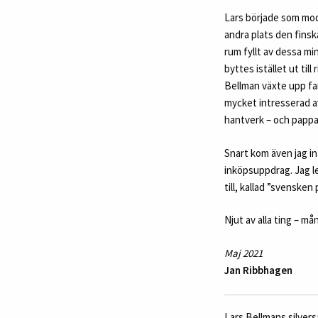
Lars började som mode
andra plats den finsk
rum fyllt av dessa min
byttes istället ut til
Bellman växte upp fan
mycket intresserad av
hantverk – och pappa b
Snart kom även jag in
inköpsuppdrag. Jag let
till, kallad ”svensken
Njut av alla ting – 
Maj 2021
Jan Ribbhagen
Lars Bellmans silvers