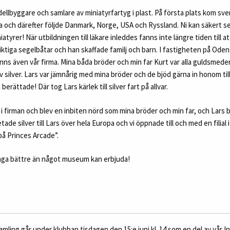
llbyggare och samlare av miniatyrfartyg i plast. På första plats kom sve
a och därefter följde Danmark, Norge, USA och Ryssland. Ni kan säkert se
iatyrer! När utbildningen till läkare inleddes fanns inte längre tiden till 
l riktiga segelbåtar och han skaffade familj och barn. I fastigheten på Ode
ns även vår firma. Mina båda bröder och min far Kurt var alla guldsmeder
 silver. Lars var jämnårig med mina bröder och de bjöd gärna in honom till 
erättade! Där tog Lars kärlek till silver fart på allvar.
 i firman och blev en inbiten nörd som mina bröder och min far, och Lars 
ade silver till Lars över hela Europa och vi öppnade till och med en filial
 på Princes Arcade”.
många bättre än något museum kan erbjuda!
amling går under klubban tisdagen den 15:e juni kl. 14 som en del av vår I