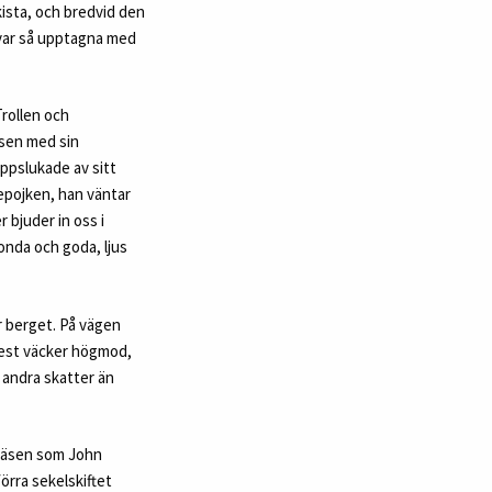
kista, och bredvid den
 var så upptagna med
rollen och
lsen med sin
 uppslukade av sitt
epojken, han väntar
r bjuder in oss i
onda och goda, ljus
r berget. På vägen
 mest väcker högmod,
r andra skatter än
oväsen som John
örra sekelskiftet