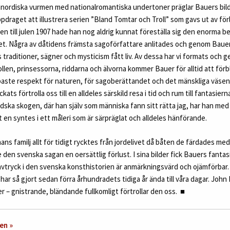
nordiska vurmen med nationalromantiska undertoner präglar Bauers bild
pdraget att illustrera serien ”Bland Tomtar och Troll” som gavs ut av fö
n till julen 1907 hade han nog aldrig kunnat föreställa sig den enorma b
tet. Några av dåtidens främsta sagoförfattare anlitades och genom Baue
traditioner, sägner och mysticism fått liv. Av dessa har vi formats och 
llen, prinsessorna, riddarna och älvorna kommer Bauer för alltid att förbl
aste respekt för naturen, för sagoberättandet och det mänskliga väsen
yckats förtrolla oss till en alldeles särskild resa i tid och rum till fantasier
dska skogen, där han själv som människa fann sitt rätta jag, har han med 
 en syntes i ett måleri som är särpräglat och alldeles hänförande.
ns familj allt för tidigt rycktes från jordelivet då båten de färdades med 
 den svenska sagan en oersättlig förlust. I sina bilder fick Bauers fantas
tryck i den svenska konsthistorien är anmärkningsvärd och ojämförbar. Ha
ar så gjort sedan förra århundradets tidiga år ända till våra dagar. John 
er – gnistrande, bländande fullkomligt förtrollar den oss.
■
en »