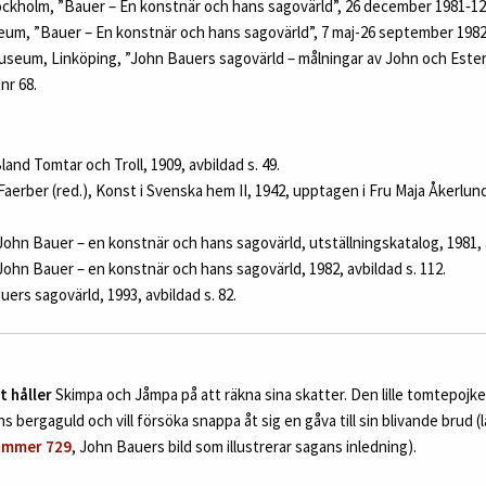
kholm, ”Bauer – En konstnär och hans sagovärld”, 26 december 1981‑12 apr
um, ”Bauer – En konstnär och hans sagovärld”, 7 maj-26 september 1982, 
seum, Linköping, ”John Bauers sagovärld – målningar av John och Ester 
nr 68.
land Tomtar och Troll, 1909, avbildad s. 49.
Faerber (red.), Konst i Svenska hem II, 1942, upptagen i Fru Maja Åkerlund
 John Bauer – en konstnär och hans sagovärld, utställningskatalog, 1981, a
 John Bauer – en konstnär och hans sagovärld, 1982, avbildad s. 112.
uers sagovärld, 1993, avbildad s. 82.
t håller
Skimpa och Jåmpa på att räkna sina skatter. Den lille tomtepojke
s bergaguld och vill försöka snappa åt sig en gåva till sin blivande brud (
ummer 729
, John Bauers bild som illustrerar sagans inledning).