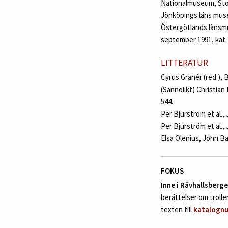
Nationalmuseum, Stoc
Jönköpings läns muse
Östergötlands länsmu
september 1991, kat. 
LITTERATUR
Cyrus Granér (red.), B
(Sannolikt) Christian 
544.
Per Bjurström et al.,
Per Bjurström et al.,
Elsa Olenius, John Ba
FOKUS
Inne i Rävhallsberge
berättelser om trollen
texten till
katalogn