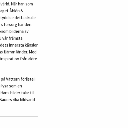
värld. När han som
rlaget Åhlén &
etydelse detta skulle
rs försorg har den
genom bilderna av
i vår främsta
dets innersta känslor
nas fjärran länder. Med
inspiration från äldre
på Vättern förliste i
i lysa som en
ns bilder talar till
Bauers rika bildvärld