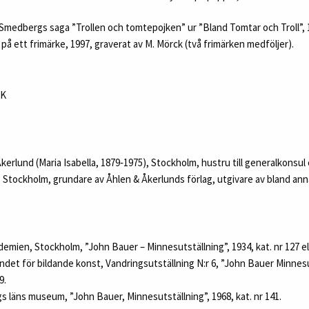
red Smedbergs saga ”Trollen och tomtepojken” ur ”Bland Tomtar och Troll”, 
 på ett frimärke, 1997, graverat av M. Mörck (två frimärken medföljer).
EK
Åkerlund (Maria Isabella, 1879‑1975), Stockholm, hustru till generalkonsul 
, Stockholm, grundare av Åhlen & Åkerlunds förlag, utgivare av bland an
emien, Stockholm, ”John Bauer – Minnesutställning”, 1934, kat. nr 127 ell
ndet för bildande konst, Vandringsutställning N:r 6, ”John Bauer Minnesu
9.
s läns museum, ”John Bauer, Minnesutställning”, 1968, kat. nr 141.