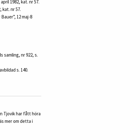
il 1982, kat. nr 57.
kat. nr 57.
Bauer”, 12 maj-8
s samling, nr 922, s.
vbildad s. 140.
n Tjovik har fått höra
läs mer om detta i