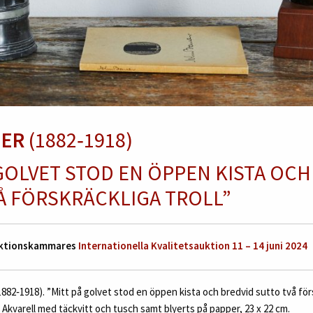
UER
(1882‑1918)
 GOLVET STOD EN ÖPPEN KISTA OCH
Å FÖRSKRÄCKLIGA TROLL”
Auktionskammares
Internationella Kvalitetsauktion 11 – 14 juni 2024
882‑1918). ”Mitt på golvet stod en öppen kista och bredvid sutto två försk
Akvarell med täckvitt och tusch samt blyerts på papper, 23 x 22 cm.