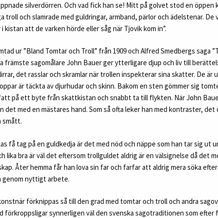
ppnade silverdörren. Och vad fick han se! Mitt på golvet stod en öppen 
ga troll och slamrade med guldringar, armband, pärlor och ädelstenar. De
 i kistan att de varken hörde eller såg när Tjovik kom in”.
ämtad ur ”Bland Tomtar och Troll” från 1909 och Alfred Smedbergs saga ”T
ra främste sagomålare John Bauer ger ytterligare djup och liv till berätte
lirrar, det rasslar och skramlar när trollen inspekterar sina skatter. De är
kroppar är täckta av djurhudar och skinn. Bakom en sten gömmer sig tomt
få fatt på ett byte från skattkistan och snabbt ta till flykten. När John Baue
an det med en mästares hand. Som så ofta leker han med kontraster, det 
h smått.
as få tag på en guldkedja är det med nöd och näppe som han tar sig ut u
ch lika bra är väl det eftersom trollguldet aldrig är en välsignelse då det
skap. Åter hemma får han lova sin far och farfar att aldrig mera söka efte
 genom nyttigt arbete.
onstnär förknippas så till den grad med tomtar och troll och andra sag
d förkroppsligar synnerligen väl den svenska sagotraditionen som efter f