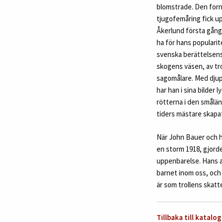
blomstrade. Den forn
tjugofemåring fick up
Åkerlund första gånge
ha för hans populari
svenska berättelsens 
skogens väsen, av tro
sagomålare. Med djup
har han i sina bilder l
rötterna i den smålän
tiders mästare skapat
När John Bauer och ha
en storm 1918, gjorde
uppenbarelse. Hans av
barnet inom oss, och h
är som trollens skatt
Tillbaka till katalog