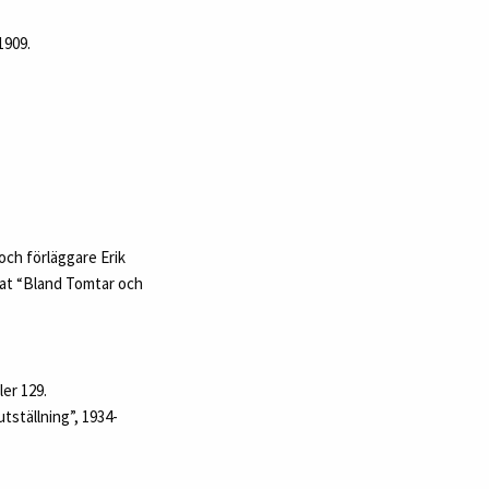
1909.
och förläggare Erik
nat “Bland Tomtar och
er 129.
tställning”, 1934-