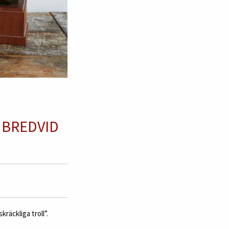
 BREDVID
räckliga troll”.