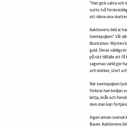
”Han gick sakta och ö
sutto två förskräckli
att räkna sina skatter
Auktionens bild är h
tomtepojken”. Vår all
illustration. Mynten k
guld. Deras väldiga 
på rätt tillfälle att 
sagornas värld gör h
och mörker, stort oc
När tomtepojken lyck
förlorar han kedjan o
lättja, bråk och fiend
dem man kan förtjäna
Ingen annan svensk k
Bauer. Auktionens bil