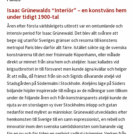
Isaac Grünewalds “Interiör”
– en konstväns hem
under tidigt 1900-tal
Åren efter första världskrigets utbrott var en omtumlande och
intensiv period för Isaac Grünewald. Det blev allt svårare att
bege sig utanför Sveriges gränser och resorna till konstens
metropol Paris blev därför allt färre. Istället sökte sig de svenska
konstnärerna till det mer frisinnade Köpenhamn, eller målade
direkt ur minnet från sina hem och ateljéer. Isaac kallades vid
krigsutbrottet in till försvaret men kunde ägna kvällar och helger
åt att måla, då främst från sin och Sigrids dåvarande ateljé vid
Stadsgården på Södermalm i Stockholm. Ateljéns läge på Söders
böljande höjder inspirerade till många av de målningar som tillkom
under de följande åren och från konstnärsparets ateljé kunde de
njuta av en storslagen vy över Stockholms inlopp och gatan
nedanför med myllret av människor. Grünewald utvecklades efter
hemkomsten till Sverige till en sann expressionist, en rebell och
innovatör inom den svenska samtidskonsten som banande väg
för en ny och för tiden en oerhört radikal strömning. Verken från